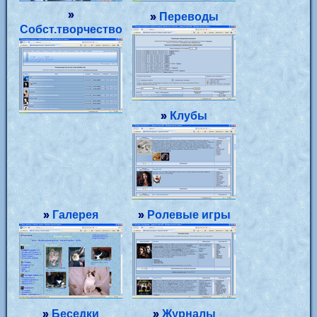
»
»
Переводы
Собст.творчество
»
Клубы
»
Галерея
»
Ролевые игры
»
Беседки
»
Журналы