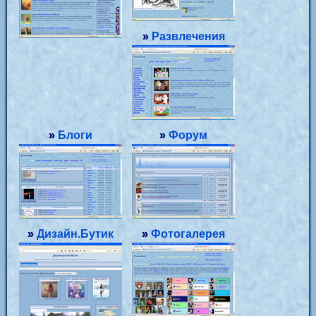
»
Развлечения
»
Блоги
»
Форум
»
Дизайн.Бутик
»
Фотогалерея