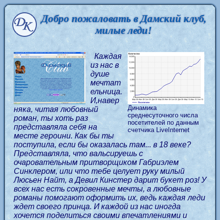
Добро пожаловать в Дамский клуб,
милые леди!
Каждая
из нас в
душе
мечтат
ельница.
И,навер
Динамика
няка, читая любовный
среднесуточного числа
роман, ты хоть раз
посетителей по данным
представляла себя на
счетчика LiveInternet
месте героини. Как бы ты
поступила, если бы оказалась там... в 18 веке?
Представляла, что вальсируешь с
очаровательным притворщиком Габриэлем
Синклером, или что тебе целует руку милый
Люсьен Найт, а Девил Кинстер дарит букет роз! У
всех нас есть сокровенные мечты, а любовные
романы помогают оформить их, ведь каждая леди
ждет своего принца. И каждой из нас иногда
хочется поделиться своими впечатлениями и