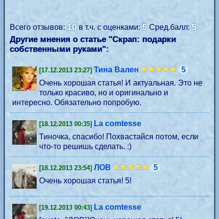
10
5
5
Всего отзывов:
в т.ч. с оценками:
Сред.балл:
Другие мнения о статье "Скрап: подарки
собственными руками":
Тина Вален
5
[17.12.2013 23:27]
Очень хорошая статья! И актуальная. Это не
только красиво, но и оригинально и
интересно. Обязательно попробую.
La comtesse
[18.12.2013 00:35]
Тиночка, спасибо! Похвастайся потом, если
что-то решишь сделать. :)
ЛОВ
5
[18.12.2013 23:54]
Очень хорошая статья! 5!
La comtesse
[19.12.2013 00:43]