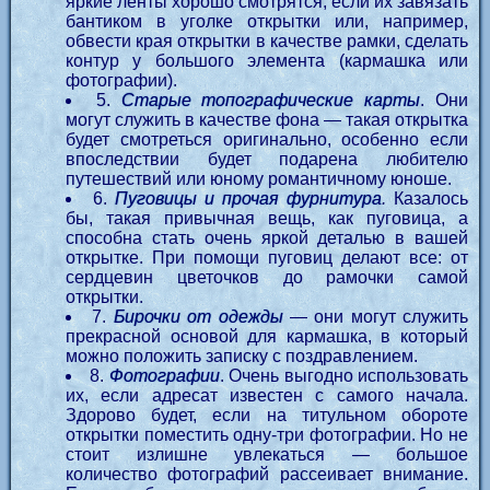
яркие ленты хорошо смотрятся, если их завязать
бантиком в уголке открытки или, например,
обвести края открытки в качестве рамки, сделать
контур у большого элемента (кармашка или
фотографии).
5.
Старые топографические карты
. Они
могут служить в качестве фона — такая открытка
будет смотреться оригинально, особенно если
впоследствии будет подарена любителю
путешествий или юному романтичному юноше.
6.
Пуговицы и прочая фурнитура
.
Казалось
бы, такая привычная вещь, как пуговица, а
способна стать очень яркой деталью в вашей
открытке. При помощи пуговиц делают все: от
сердцевин цветочков до рамочки самой
открытки.
7.
Бирочки от одежды
— они могут служить
прекрасной основой для кармашка, в который
можно положить записку с поздравлением.
8.
Фотографии
. Очень выгодно использовать
их, если адресат известен с самого начала.
Здорово будет, если на титульном обороте
открытки поместить одну-три фотографии. Но не
стоит излишне увлекаться — большое
количество фотографий рассеивает внимание.