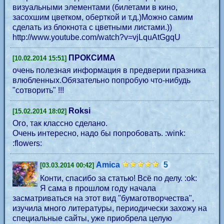
визуальными элементами (билетами в кино,
засохшим цветком, оберткой и т.д.)Можно самим
сделать из блокнота с цветными листами.))
http://www.youtube.com/watch?v=vjLquAtGgqU
ПРОКСИМА
[10.02.2014 15:51]
очень полезная информация в предверии празника
влюбленных.Обязательно попробую что-нибудь
"сотворить" !!!
Roksi
[15.02.2014 18:02]
Ого, так классно сделано.
Очень интересно, надо бы попробовать. :wink:
:flowers:
Amica
5
[03.03.2014 00:42]
Конти, спасибо за статью! Всё по делу. :ok:
Я сама в прошлом году начала
засматриваться на этот вид "бумаготворчества",
изучила много литературы, периодически захожу на
специальные сайты, уже приобрела целую