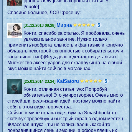
[quote="ЛОВ"]Очень хорошая статья! 5!
[/quote]
Спасибо большое, ЛОВ! :poceluy:
Мирна
5
[31.12.2013 09:28]
Конти, спасибо за статью. Я пробовала. очень
увлекательное занятие. Нужно только
применить изобретательность и фантазию и конечно
обладать некоторой склонностью к собирательству и
запасливостью)))Ведь дело в деталях и детальках.
Множество аксессуаров для скрапбукинга на любой
вкус можно найти сейчас в магазинах.
KaiSatoru
5
[25.01.2014 23:24]
Конти, отличная статья :wo: Попробуй
обязательно! Это умиротворяет. Очень много
стилей для реализации идей, поэтому можно найти
себя в этом виде творчества.
Сейчас в мире скрапа идет бум на Smashbook(это
скетчбук-тревелбук и быстрый скрап в одном месте:)
)Классная штука - ты не записываешь какой-то
понравившийся день и эмоции, а оформляешь их