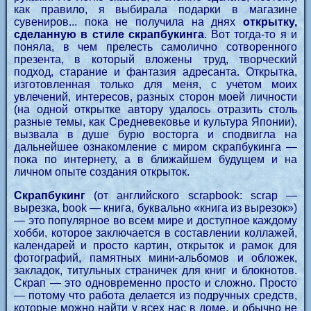
как правило, я выбирала подарки в магазине
сувениров... пока не получила на днях
открытку,
сделанную в стиле скрапбукинга
. Вот тогда-то я и
поняла, в чем прелесть самолично сотворенного
презента, в который вложены труд, творческий
подход, старание и фантазия адресанта. Открытка,
изготовленная только для меня, с учетом моих
увлечений, интересов, разных сторон моей личности
(на одной открытке автору удалось отразить столь
разные темы, как Средневековье и культура Японии),
вызвала в душе бурю восторга и сподвигла на
дальнейшее ознакомление с миром скрапбукинга —
пока по интернету, а в ближайшем будущем и на
личном опыте создания открыток.
Скрапбукинг
(от английского scrapbook: scrap —
вырезка, book — книга, буквально «книга из вырезок»)
— это популярное во всем мире и доступное каждому
хобби, которое заключается в составлении коллажей,
календарей и просто картин, открыток и рамок для
фотографий, памятных мини-альбомов и обложек,
закладок, титульных страничек для книг и блокнотов.
Скрап — это одновременно просто и сложно. Просто
— потому что работа делается из подручных средств,
которые можно найти у всех нас в доме, и обычно не