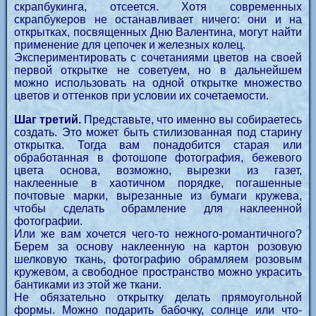
скрапбукинга, отсеется. Хотя современных
скрапбукеров не останавливает ничего: они и на
открытках, посвященных Дню Валентина, могут найти
применение для цепочек и железных колец.
Экспериментировать с сочетаниями цветов на своей
первой открытке не советуем, но в дальнейшем
можно использовать на одной открытке множество
цветов и оттенков при условии их сочетаемости.
Шаг третий.
Представьте, что именно вы собираетесь
создать. Это может быть стилизованная под старину
открытка. Тогда вам понадобится старая или
обработанная в фотошопе фотография, бежевого
цвета основа, возможно, вырезки из газет,
наклеенные в хаотичном порядке, погашенные
почтовые марки, вырезанные из бумаги кружева,
чтобы сделать обрамление для наклеенной
фотографии.
Или же вам хочется чего-то нежного-романтичного?
Берем за основу наклеенную на картон розовую
шелковую ткань, фотографию обрамляем розовым
кружевом, а свободное пространство можно украсить
бантиками из этой же ткани.
Не обязательно открытку делать прямоугольной
формы. Можно подарить бабочку, солнце или что-