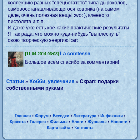
коллекцию разных "спецбогатств" типа дыроколов,
самовосстанавливающегося коврика (на самом
деле, очень полезная вещь! :wo: ), клеевого
пистолета и т. п.
И даже уже есть кое-какие практические результаты.
Я так рада, что можно куда-нибудь "выплеснуть"
свою творческую энергию! :ar:
La comtesse
[11.04.2014 06:08]
Большое всем спасибо за комментарии!
Статьи
»
Хобби, увлечения
»
Скрап: подарки
собственными руками
Главная
•
Форум
•
Беседки
•
Литература
•
Инфокниги
•
Красота
•
Галерея
•
Фильмы
•
Блоги
•
Журналы
•
Новости
•
Карта сайта
•
Контакты