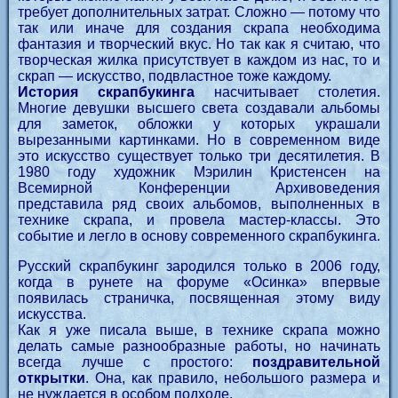
требует дополнительных затрат. Сложно — потому что
так или иначе для создания скрапа необходима
фантазия и творческий вкус. Но так как я считаю, что
творческая жилка присутствует в каждом из нас, то и
скрап — искусство, подвластное тоже каждому.
История скрапбукинга
насчитывает столетия.
Многие девушки высшего света создавали альбомы
для заметок, обложки у которых украшали
вырезанными картинками. Но в современном виде
это искусство существует только три десятилетия. В
1980 году художник Мэрилин Кристенсен на
Всемирной Конференции Архивоведения
представила ряд своих альбомов, выполненных в
технике скрапа, и провела мастер-классы. Это
событие и легло в основу современного скрапбукинга.
Русский скрапбукинг зародился только в 2006 году,
когда в рунете на форуме «Осинка» впервые
появилась страничка, посвященная этому виду
искусства.
Как я уже писала выше, в технике скрапа можно
делать самые разнообразные работы, но начинать
всегда лучше с простого:
поздравительной
открытки
. Она, как правило, небольшого размера и
не нуждается в особом подходе.