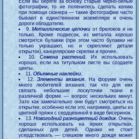
Если вы берете за основу старые черно-белые
фотографии, то не поленитесь сделать копию
при помощи сканера — такие фотографии часто
бывают в единственном экземпляре и очень
дороги обладателю.
9.
Металлические цепочки
от брелоков и не
только. Кроме подвесок, из металла хорошо
смотрятся булавки (при этом часто булавки не
только украшают, но и скрепляют детали
открыток), канцелярские скрепки и прочее.
10.
Семена растений
. Их использовать
хорошо, если на титульном листе вы создаете
цветы.
11.
Объемные наклейки
.
12.
Элементы вязания
. На форуме очень
много любителей вязания, так что для них
связать небольшие лоскуточки ткани в
различной форме — вопрос нескольких минут.
Зато как замечательно они будут смотреться на
открытке, особенно если это, например, цветы из
цветной пряжи с сердцевиной в виде бисеринок.
13.
Новогодний разноцветный дождик
. Очень
хорошо использовать на ярких открытках,
сделанных для детей. Однако не стоит
усердствовать — слишком много дождя может