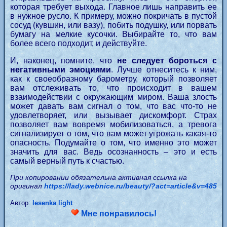
которая требует выхода. Главное лишь направить ее
в нужное русло. К примеру, можно покричать в пустой
сосуд (кувшин, или вазу), побить подушку, или порвать
бумагу на мелкие кусочки. Выбирайте то, что вам
более всего подходит, и действуйте.
И, наконец, помните, что
не следует бороться с
негативными эмоциями
. Лучше отнеситесь к ним,
как к своеобразному барометру, который позволяет
вам отслеживать то, что происходит в вашем
взаимодействии с окружающим миром. Ваша злость
может давать вам сигнал о том, что вас что-то не
удовлетворяет, или вызывает дискомфорт. Страх
позволяет вам вовремя мобилизоваться, а тревога
сигнализирует о том, что вам может угрожать какая-то
опасность. Подумайте о том, что именно это может
значить для вас. Ведь осознанность – это и есть
самый верный путь к счастью.
При копировании обязательна активная ссылка на
оригинал
https://lady.webnice.ru/beauty/?act=article&v=485
Автор:
lesenka light
Мне понравилось!