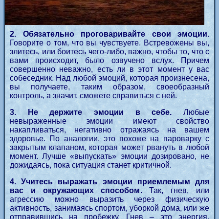
2. Обязательно проговаривайте свои эмоции.
Говорите о том, что вы чувствуете. Встревожены вы,
злитесь, или боитесь чего-либо, важно, чтобы то, что с
вами происходит, было озвучено вслух. Причем
совершенно неважно, есть ли в этот момент у вас
собеседник. Над любой эмоций, которая произнесена,
вы получаете, таким образом, своеобразный
контроль, а значит, сможете справиться с ней.
3. Не держите эмоции в себе.
Любые
невыраженные эмоции имеют свойство
накапливаться, негативно отражаясь на вашем
здоровье. По аналогии, это похоже на пароварку с
закрытым клапаном, которая может рвануть в любой
момент. Лучше «выпускать» эмоции дозировано, не
дожидаясь, пока ситуация станет критичной.
4. Учитесь выражать эмоции приемлемым для
вас и окружающих способом.
Так, гнев, или
агрессию можно выразить через физическую
активность, занимаясь спортом, уборкой дома, или же
отправившись на пробежку. Гнев – это энергия,