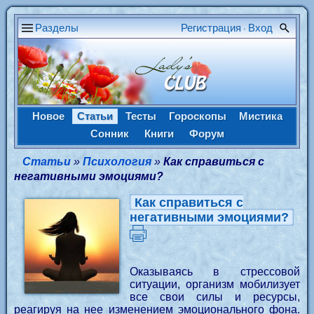
Разделы
Регистрация
Вход
•
Новое
Статьи
Тесты
Гороскопы
Мистика
Сонник
Книги
Форум
Статьи
»
Психология
»
Как справиться с
негативными эмоциями?
Как справиться с
негативными эмоциями?
Оказываясь в стрессовой
ситуации, организм мобилизует
все свои силы и ресурсы,
реагируя на нее изменением эмоционального фона.