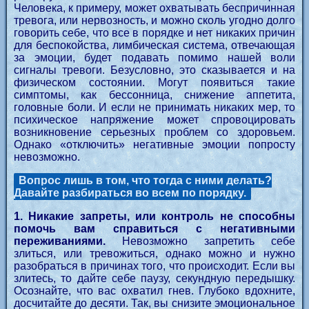
Человека, к примеру, может охватывать беспричинная
тревога, или нервозность, и можно сколь угодно долго
говорить себе, что все в порядке и нет никаких причин
для беспокойства, лимбическая система, отвечающая
за эмоции, будет подавать помимо нашей воли
сигналы тревоги. Безусловно, это сказывается и на
физическом состоянии. Могут появиться такие
симптомы, как бессонница, снижение аппетита,
головные боли. И если не принимать никаких мер, то
психическое напряжение может спровоцировать
возникновение серьезных проблем со здоровьем.
Однако «отключить» негативные эмоции попросту
невозможно.
Вопрос лишь в том, что тогда с ними делать?
Давайте разбираться во всем по порядку.
1. Никакие запреты, или контроль не способны
помочь вам справиться с негативными
переживаниями.
Невозможно запретить себе
злиться, или тревожиться, однако можно и нужно
разобраться в причинах того, что происходит. Если вы
злитесь, то дайте себе паузу, секундную передышку.
Осознайте, что вас охватил гнев. Глубоко вдохните,
досчитайте до десяти. Так, вы снизите эмоциональное