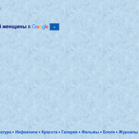
0
ей женщины
в
атура
•
Инфокниги
•
Красота
•
Галерея
•
Фильмы
•
Блоги
•
Журналы