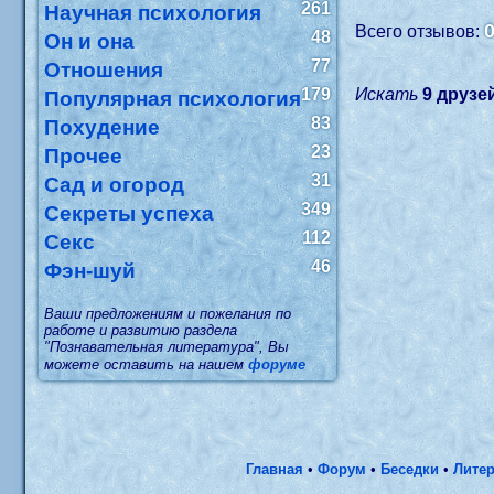
261
Научная психология
Всего отзывов:
48
Он и она
77
Отношения
179
Искать
9 друз
Популярная психология
83
Похудение
23
Прочее
31
Сад и огород
349
Секреты успеха
112
Секс
46
Фэн-шуй
Ваши предложениям и пожелания по
работе и развитию раздела
"Познавательная литература", Вы
можете оставить на нашем
форуме
Главная
•
Форум
•
Беседки
•
Литер