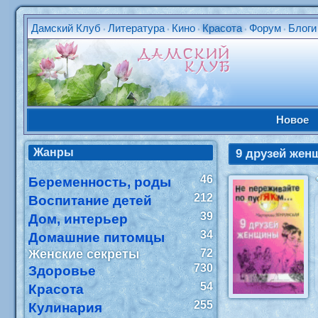
Дамский Клуб
Литература
Кино
Красота
Форум
Блоги
•
•
•
•
•
Новое
Жанры
9 друзей же
46
Беременность, роды
212
Воспитание детей
39
Дом, интерьер
34
Домашние питомцы
Женские секреты
72
730
Здоровье
54
Красота
255
Кулинария