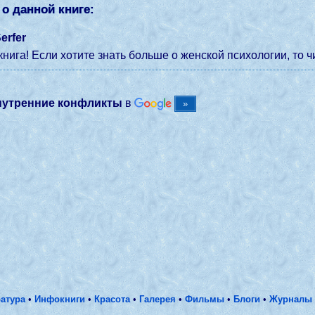
о данной книге:
erfer
нига! Если хотите знать больше о женской психологии, то ч
нутренние конфликты
в
атура
•
Инфокниги
•
Красота
•
Галерея
•
Фильмы
•
Блоги
•
Журналы