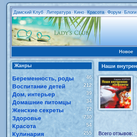
Дамский Клуб
Литература
Кино
Красота
Форум
Блоги
•
•
•
•
•
Новое
Жанры
Наши внутре
46
Беременность, роды
212
Воспитание детей
39
Дом, интерьер
34
Домашние питомцы
72
Женские секреты
730
Здоровье
54
Красота
255
Кулинария
Всего отзывов: