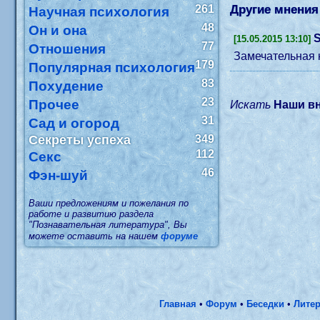
261
Другие мнения 
Научная психология
48
Он и она
S
[15.05.2015 13:10]
77
Отношения
Замечательная к
179
Популярная психология
83
Похудение
23
Прочее
Искать
Наши в
31
Сад и огород
Секреты успеха
349
112
Секс
46
Фэн-шуй
Ваши предложениям и пожелания по
работе и развитию раздела
"Познавательная литература", Вы
можете оставить на нашем
форуме
Главная
•
Форум
•
Беседки
•
Литер