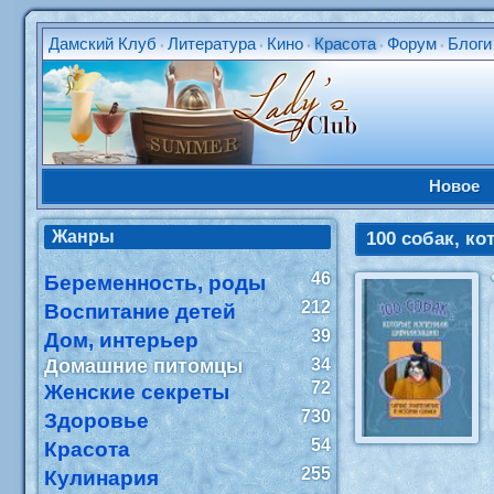
Дамский Клуб
Литература
Кино
Красота
Форум
Блоги
•
•
•
•
•
Новое
Жанры
100 собак, к
46
Беременность, роды
212
Воспитание детей
39
Дом, интерьер
Домашние питомцы
34
72
Женские секреты
730
Здоровье
54
Красота
255
Кулинария