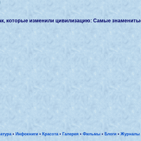
0
ак, которые изменили цивилизацию: Самые знаменитые
атура
•
Инфокниги
•
Красота
•
Галерея
•
Фильмы
•
Блоги
•
Журналы