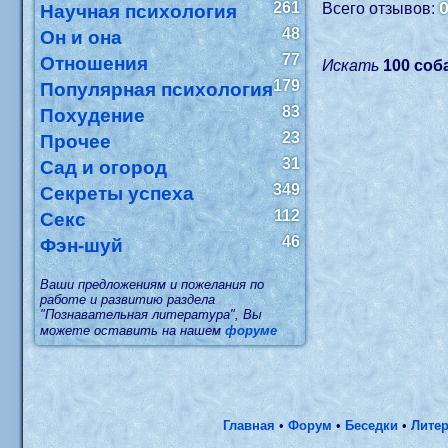
261
Всего отзывов:
Научная психология
48
Он и она
77
Отношения
Искать
100 соб
179
Популярная психология
83
Похудение
23
Прочее
31
Сад и огород
349
Секреты успеха
112
Секс
46
Фэн-шуй
Ваши предложениям и пожелания по
работе и развитию раздела
"Познавательная литература", Вы
можете оставить на нашем
форуме
Главная
•
Форум
•
Беседки
•
Литер