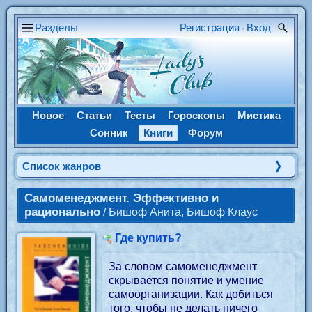
Разделы
Регистрация
Вход
•
Новое
Статьи
Тесты
Гороскопы
Мистика
Сонник
Книги
Форум
Cписок жанров
Самоменеджмент. Эффективно и
рационально
/ Бишоф Анита, Бишоф Клаус
Где купить?
За словом самоменеджмент
скрывается понятие и умение
самоорганизации. Как добиться
того, чтобы не делать ничего