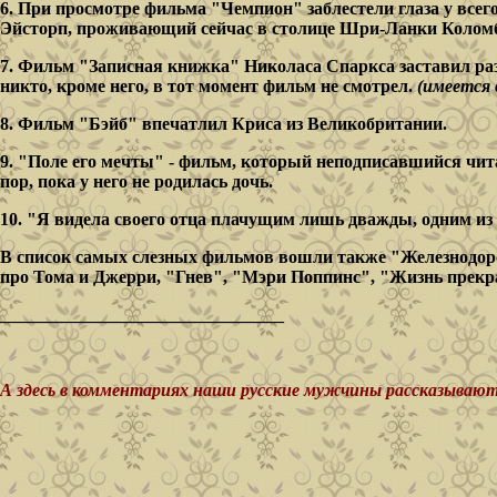
6. При просмотре фильма "Чемпион" заблестели глаза у всег
Эйсторп, проживающий сейчас в столице Шри-Ланки Колом
7. Фильм "Записная книжка" Николаса Спаркса заставил разр
никто, кроме него, в тот момент фильм не смотрел.
(имеется 
8. Фильм "Бэйб" впечатлил Криса из Великобритании.
9. "Поле его мечты" - фильм, который неподписавшийся читат
пор, пока у него не родилась дочь.
10. "Я видела своего отца плачущим лишь дважды, одним и
В список самых слезных фильмов вошли также "Железнодор
про Тома и Джерри, "Гнев", "Мэри Поппинс", "Жизнь прекра
________________________________
А здесь в комментариях наши русские мужчины рассказывают, к