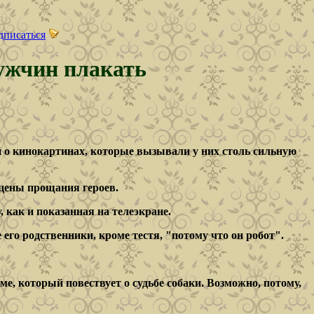
дписаться
ужчин плакать
й о кинокартинах, которые вызывали у них столь сильную
сцены прощания героев.
 как и показанная на телеэкране.
его родственники, кроме тестя, "потому что он робот".
е, который повествует о судьбе собаки. Возможно, потому,