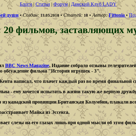
Блоги
|
Статьи
|
Форум
|
Дамский Клуб LADY
оей души
•
Создан:
•
Статей:
•
Автор:
Fittonia
•
По
13.05.2010
18
: 20 фильмов, заставляющих м
вил
BBC News Magazine
. Издание собрало отзывы телезрителе
о обсуждение фильма "История игрушек - 3".
 Кента написал, что плачет каждый раз во время финальной 
на - ему хочется испытать в жизни такую же верную дружбу,
в из канадской провинции Британская Колумбия, плакали все 
расстраивает Майка из Эссекса.
ает слезы на его глазах лишь при одной мысли об этом фильм