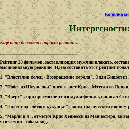
Копилка м
Интересности
Ещё один довольно спорный рейтинг...
__________________________________
Рейтинг 20 фильмов, заставляющих мужчин плакать, соста
эмоциональную реакцию. Идею составить этот рейтинг подал
1. "Властелин колец - Возвращение короля". Энди Бишоп из
2. "Побег из Шоушенка" впечатляет Криса Мэттли из Линколь
3. "Вверх" - при просмотре этого мультфильма, написал Сти
4. "Полет над гнездом кукушки" своим трагическим концом 
5. "Марли и я", отметил Крис Хеннесси из Манчестера, вызыв
что сам он - собаковод.