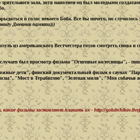
о зрительного зала, хотя наполнен он был молодыми солдатам
бо.
ыдаться в голос некоего Боба. Все бы ничего, но случилось 
ввиду Дневник памяти)))
ель из американского Вестчестера готов смотреть снова и сн
з случаев был просмотр фильма "Огненные колесницы", - пи
ожные дети", финский документальный фильм о саунах "Пар
сна", "Мост в Терабитию", "Зеленая миля", "Моя собачья жи
акие фильмы заставляют плакать их - http://golubchikav.livej