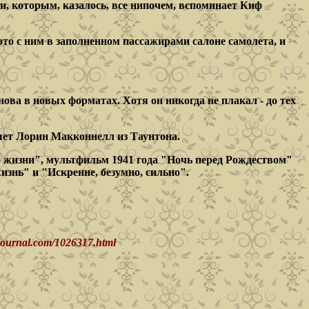
и, которым, казалось, все нипочем, вспоминает Киф
это с ним в заполненном пассажирами салоне самолета, и
ова в новых форматах. Хотя он никогда не плакал - до тех
шет Лорин Макконнелл из Таунтона.
 жизни", мультфильм 1941 года "Ночь перед Рождеством"
знь" и "Искренне, безумно, сильно".
ournal.com/1026317.html