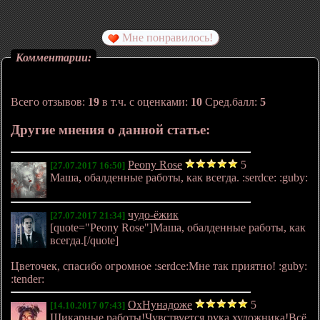
Мне понравилось!
Комментарии:
Всего отзывов:
19
в т.ч. с оценками:
10
Сред.балл:
5
Другие мнения о данной статье:
Peony Rose
5
[27.07.2017 16:50]
Маша, обалденные работы, как всегда. :serdce: :guby:
чудо-ёжик
[27.07.2017 21:34]
[quote="Peony Rose"]Маша, обалденные работы, как
всегда.[/quote]
Цветочек, спасибо огромное :serdce:Мне так приятно! :guby:
:tender:
ОхНунадоже
5
[14.10.2017 07:43]
Шикарные работы!Чувствуется рука художника!Всё