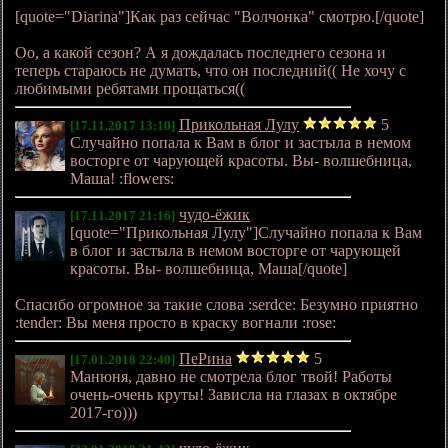
[quote="Diarina"]Как раз сейчас "Волчонка" смотрю.[/quote]
Оо, а какой сезон? А я дождалась последнего сезона и
теперь стараюсь не думать, что он последний(( Не хочу с
любимыми ребятами прощаться((
Прикольная Лулу
5
[17.11.2017 13:10]
Случайно попала к Вам в блог и застыла в немом
восторге от чарующей красоты. Вы- волшебница,
Маша! :flowers:
чудо-ёжик
[17.11.2017 21:16]
[quote="Прикольная Лулу"]Случайно попала к Вам
в блог и застыла в немом восторге от чарующей
красоты. Вы- волшебница, Маша[/quote]
Спасибо огромное за такие слова :serdce: Безумно приятно
:tender: Вы меня просто в краску вогнали :rose:
ПеРина
5
[17.01.2018 22:40]
Манюня, давно не смотрела блог твой! Работы
очень-очень круты! Зависла на глазах в октябре
2017-го)))