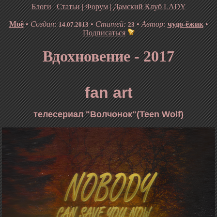
Блоги
|
Статьи
|
Форум
|
Дамский Клуб LADY
Моё
•
Создан:
•
Статей:
•
Автор:
чудо-ёжик
•
14.07.2013
23
Подписаться
Вдохновение - 2017
fan
art
телесериал "Волчонок"(Teen Wolf)