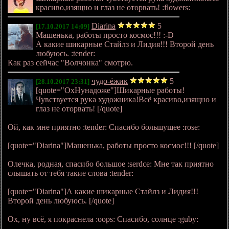
красиво,изящно и глаз не оторвать! :flowers:
Diarina
5
[17.10.2017 14:09]
Машенька, работы просто космос!!! :-D
А какие шикарные Стайлз и Лидия!!! Второй день
любуюсь. :tender:
Как раз сейчас "Волчонка" смотрю.
чудо-ёжик
5
[28.10.2017 23:31]
[quote="ОхНунадоже"]Шикарные работы!
Чувствуется рука художника!Всё красиво,изящно и
глаз не оторвать! [/quote]
Ой, как мне приятно :tender: Спасибо большущее :rose:
[quote="Diarina"]Машенька, работы просто космос!!! [/quote]
Олечка, родная, спасибо большое :serdce: Мне так приятно
слышать от тебя такие слова :tender:
[quote="Diarina"]А какие шикарные Стайлз и Лидия!!!
Второй день любуюсь. [/quote]
Ох, ну всё, я покраснела :oops: Спасибо, солнце :guby: