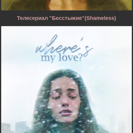
Телесериал "Бесстыжие"(S
hameless
)