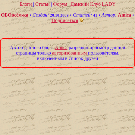
Блоги
|
Статьи
|
Форум
|
Дамский Клуб LADY
ОБОвсём-ка
•
Создан:
•
Статей:
•
Автор:
Amica
•
20.10.2009
41
Подписаться
Автор данного блога
Amica
разрешил просмотр данной
страницы только
авторизованным
пользователям,
включенным в список друзей