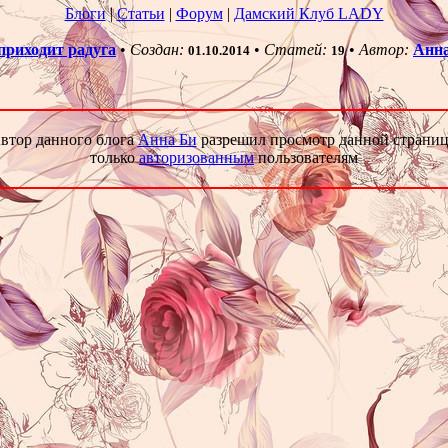
Блоги
|
Статьи
|
Форум
|
Дамский Клуб LADY
приходит радуга
•
Создан:
•
Статей:
•
Автор:
Анн
01.10.2014
19
втор данного блога
Анна Би
разрешил просмотр данной страни
только
авторизованным
пользователям