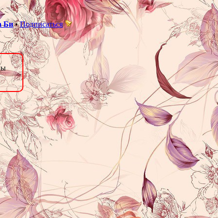
а Би
•
Подписаться
цы