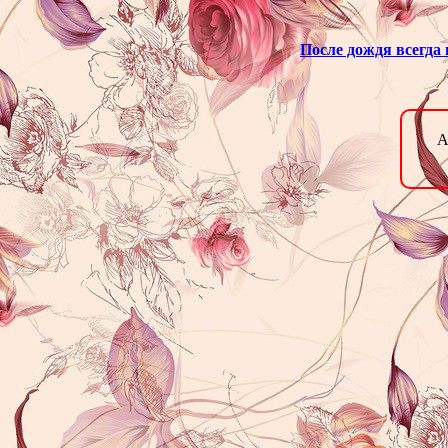
После дождя всегда 
А