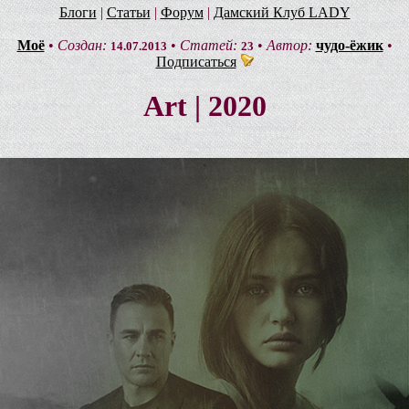
Блоги
|
Статьи
|
Форум
|
Дамский Клуб LADY
Моё
•
Создан:
•
Статей:
•
Автор:
чудо-ёжик
•
14.07.2013
23
Подписаться
Art | 2020