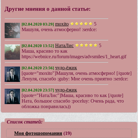
Другие мнения о данной статье:
moxito
5
[02.04.2020 03:29]
Машуля, очень атмосферно! :serdce:
НатаЛис
5
[02.04.2020 13:52]
Маша, красиво то как
https://webnice.ru/forum/images/advsmiles/1_heart.gif
чудо-ёжик
[02.04.2020 23:56]
[quote="moxito"]Машуля, очень атмосферно! [/quote]
Ленуля, спасибо :guby: Мне очень приятно :serdce:
чудо-ёжик
[02.04.2020 23:57]
[quote="НатаЛис"]Маша, красиво то как [/quote]
Ната, большое спасибо :poceluy: Очень рада, что
обложка понравилась))
Список статей:
Моя фотошопомания
(19)