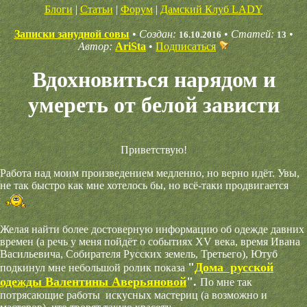
Блоги
|
Статьи
|
Форум
|
Дамский Клуб LADY
Записки занудной совы
•
Создан:
•
Статей:
•
16.10.2016
13
Автор:
AriSta
•
Подписаться
Вдохновиться нарядом и
умереть от белой зависти
Приветствую!
Работа над моим произведением медленно, но верно идёт. Увы,
не так быстро как мне хотелось бы, но всё-таки продвигается
Желая найти более достоверную информацию об одежде давних
времен (а речь у меня пойдёт о событиях XV века, время Ивана
Васильевича, Собирателя Русских земель, Третьего), Ютуб
"
Дома русской
подкинул мне небольшой ролик показа
одежды Валентины
Аверьяновой
"
.
По мне так
потрясающие работы искусных мастериц (а возможно и