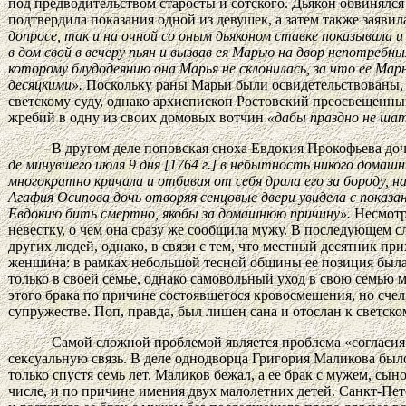
под предводительством старосты и сотского. Дьякон обвинялс
подтвердила показания одной из девушек, а затем также заявил
допросе, так и на очной со оным дьяконом ставке показывала 
в дом свой в вечеру пьян и вызвав ея Марью на двор непотребн
которому блудодеянию она Марья не склонилась, за что ее Марь
десяцкими».
Поскольку раны Марьи были освидетельствованы, т
светскому суду, однако архиепископ Ростовский преосвещенн
жребий в одну из своих домовых вотчин
«дабы праздно не шат
В другом деле поповская сноха Евдокия Прокофьева дочь
де минувшего июля 9 дня [1764 г.] в небытность никого домашних
многократно кричала и отбивая от себя драла его за бороду, 
Агафия Осипова дочь отворяя сенцовые двери увидела с показан
Евдокию бить смертно, якобы за домашнюю причину».
Несмотря
невестку, о чем она сразу же сообщила мужу. В последующем с
других людей, однако, в связи с тем, что местный десятник при
женщина: в рамках небольшой тесной общины ее позиция была 
только в своей семье, однако самовольный уход в свою семью 
этого брака по причине состоявшегося кровосмешения, но счел,
супружестве. Поп, правда, был лишен сана и отослан к светско
Самой сложной проблемой является проблема «согласия»
сексуальную связь. В деле однодворца Григория Маликова было
только спустя семь лет. Маликов бежал, а ее брак с мужем, сы
числе, и по причине имения двух малолетних детей. Санкт-Пе