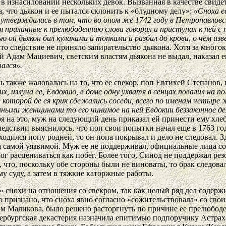
я в изнасиловании нескольких девок. Вызванная в качестве сви
а, что дьякон и ее пытался склонить к «блудному делу»:
«Сноха е
и утверждалась в том, что во оном же 1742 году в Петропавлов
ыя приличные к прелюбодеянию слова говорил и приступал к ней с
ю он дьякон бил кулаками и топками и разбил до крови, о чем из
о следствие не приняло запирательство дьякона. Хотя за много
ый Адам Мациевич, светским
властям
дьякона не выдал, наказал 
ался».
 также жаловалась на то, что ее свекор, поп Евтихей Степанов,
, излуча ее, Евдокию, в доме одну ухватя в сенцах повалил на по
на которой де ея крик сбежались соседи, всего по именам четыр
ными женщинами то его чинимое на ней Евдокии беззаконное дело,
 на это, муж на следующий день приказал ей принести ему хлеба
ледствии выяснилось, что поп свои попытки начал еще в 1763 год
ходился попу родней, то он попа покрывал и дело не следовал. З
самой уязвимой. Муж ее не поддерживал, официальные лица сос
мог расцениваться как побег. Более того, Синод не поддержал 
 что, поскольку обе стороны были не виноваты, то брак следовал
му суду, а затем в тяжкие каторжные работы.
 снохи на отношения со свекром, так как целый ряд дел содерж
 признано, что сноха явно согласно «сожительствовала» со свои
ном Маликова, было решено расторгнуть по причине ее прелюбоде
тербургская декастерия назначила епитимью подпоручику Астра