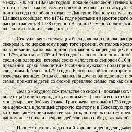
между 1730-ми и 1820-ми годами, пока не было окончательно
что тот свел его жену вместе со всякой рухлядью на пять рубл
полтора года полюбовно отдал ее Дмитрию Иванову сыну за пя
Шашкова сообщает, что в1742 году крестьянин верхотонского о
распространено. В 1738 году поп Василий Семенов обвинялся 
шелепами и лишить священства.
Сексуальная эксплуатация была довольно широко распро
свекром и, по церковному праву того времени, считалось кров
царствование, когда был принят ряд законов, запрещающих, в ч
от 1756, а затем от 1765 и 1766 годов, на основании описанн
среди однодворцев, которые своих малолетних сыновей 8,10 и 
правлений, браки малолетних (особенно мужского пола) привл
сведениям Лебедева в 1759 году в Белгородской консистории 
взрослых девицах. Отцы ссылались на других однодворцев и 
семьи: прижитие детей со снохой укрепляло семью, так как сын
Дела о «блудном сожительстве со снохой» показывают, 
воле отца?) или в период отсутствия мужа (чаще всего в отходе
монастырского бобыля Исаака Григорьева, который в1738 году и
она доложила в полицмейстерскую контору и в Псковскую про
который также приказывал ей молчать, но теперь под тем предл
данном деле сноха и свекровь действовали сообща, так как обе
Процесс насилия над снохой хорошо виден в деле дьякон