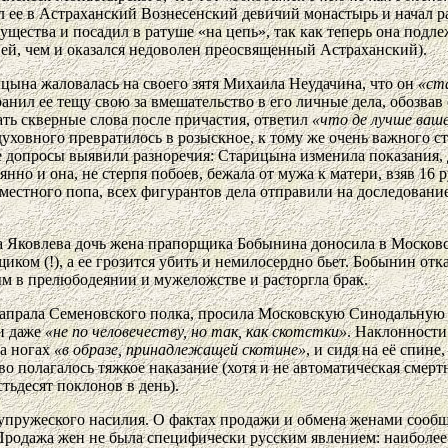
 ее в Астраханский Вознесенский девичий монастырь и начал рас
ущества и посадил в ратуше «на цепь», так как теперь она подл
ей, чем и оказался недоволен преосвященный Астраханский).
ицына жаловалась на своего зятя Михаила Неудачина, что он
«ст
ранил ее тещу свою за вмешательство в его личные дела, обозвав
ть скверные слова после причастия, ответил
«что де лучше ваше
духовного превратилось в розыскное, к тому же очень важного ст
 допросы выявили разноречия: Старицына изменила показания, до
янно и она, не стерпя побоев, бежала от мужа к матери, взяв 16 
местного попа, всех фигурантов дела отправили на доследовани
а Яковлева дочь жена прапорщика Бобынина доносила в Москов
ком (!), а ее грозится убить и немилосердно бьет. Бобынин отка
 в прелюбодеянии и мужеложстве и расторгла брак.
прала Семеновского полка, просила Московскую Синодальную ко
ми
даже
«не по человечеству, но так, как скотстки»
. Наклонности
на ногах
«в образе, принадлежащей скотине»
, и сидя на её спине
 полагалось тяжкое наказание (хотя и не автоматическая смертна
стьдесят поклонов в день).
супружеского насилия. О фактах продажи и обмена женами сообщ
Продажа жен не была специфически русским явлением: наиболее