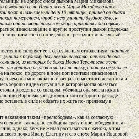
детельницы на допрос сноха дьякона Мария Михайлова
во дьяконова сына Ивана жена Марья Михайлова как в
ской пост в называемый день 10 пятницы, пришед он диакон
 таким намерением, чтоб с нею учинить блудное дело, к
вещала она на монастырском дворе прикащику да соцкому с
кратное изнасилование и другие проступки дьякон подлежал
его лишением сана и определил в крестьянство на тяглый
 постоянно склоняет ее к сексуальным
отношениям:
«наипаче
л, учинил к блудному делу невольничество, отчего де она
е женщины, из которых де дьяка Ивана Терентьева жена
 от которго де он вскоча сел на лавку, а потом де учал ее
 на покос, по дороге в поле поп все-таки изнасиловал
у, о чем она многократно извещала и местного десятника и
десь хорошо видна ситуация, в которой могла оказаться
тояли в родстве со свекром, убежища она могла искать
резолюцию Воронежской духовной консистории о разводе
о оставить в силе и обязать их жить по- прежнему в
ит наказания таким «прелюбодеям», как за согласную
м свекром, так как не сообщила сразу о прелюбодеянии, а
яния, однако, муж не желал расставаться с женою, в том
ханского полка Ивану Елагину и его снохе Марии Ивановой