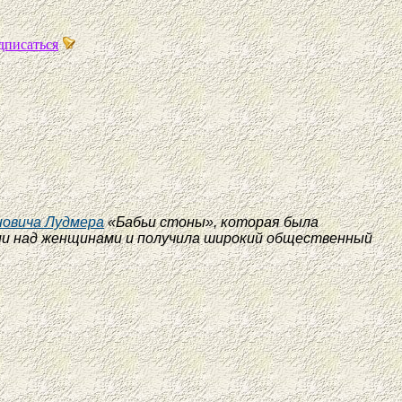
дписаться
новича Лудмера
«Бабьи стоны», которая была
илии над женщинами и получила широкий общественный