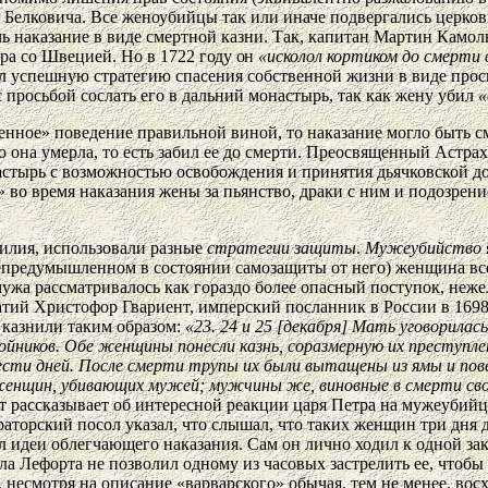
Белковича. Все женоубийцы так или иначе подвергались церков
ь наказание в виде смертной казни. Так, капитан Мартин Камоль
ира со Швецией. Но в 1722
году он
«исколол кортиком до смерти
ал успешную стратегию спасения собственной жизни в виде прос
просьбой сослать его в дальний монастырь, так как жену убил
«
енное» поведение правильной виной, то наказание могло быть 
о она умерла, то есть забил ее до смерти. Преосвященный Астрах
астырь с возможностью освобождения и принятия дьячковской д
во время наказания жены за пьянство, драки с ним и подозрен
илия, использовали разные
стратегии защиты
.
Мужеубийство
непредумышленном в состоянии самозащиты от него) женщина вс
мужа рассматривалось как гораздо более опасный поступок, неже
ий Христофор Гвариент, имперский посланник в России в 1698 г
 казнили таким образом:
«23. 24 и 25 [декабря] Мать уговорилас
бойников. Обе женщины понесли казнь, соразмерную их преступл
ести дней. После смерти трупы их были вытащены из ямы и пове
 женщин, убивающих мужей; мужчины же, виновные в смерти сво
нт рассказывает об интересной реакции царя Петра на мужеуби
торский посол указал, что слышал, что таких женщин три дня д
л идеи облегчающего наказания. Сам он лично ходил к одной з
ла Лефорта не позволил одному из часовых застрелить ее, чтобы 
а, несмотря на описание «варварского» обычая, тем не менее, во