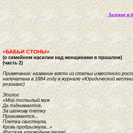
Далекое и 
«БАБЬИ СТОНЫ»
(о семейном насилии над женщинами в прошлом)
(часть 2)
Примечание: название взято из статьи известного рос
напечатана в 1884 году в журнале «Юридический вестн
резонанс)
Эпилог
«Мой постылый муж
Да поднимается,
За шелкову плетку
Принимается...
Плетка свистнула,
Кровь пробрызнула...»
(Русская хороводная песня)