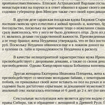
противоествественно»
. Епископ Астраханский Варлаам сослал
монастыря взял на поруки и в ответ обвинил в краже своего им
содомии губернатор фон-Менгден также счел своей юрисдикци
В другом деле саранская посадская вдова Евдокия Стар
поставя скотски чрез естество в задний проход»
и, конечно, б
богохульство, поскольку на замечание тещи о нежелании слыша
сразу выяснилось, что у него не было духовного отца. Дело из 
гг. являлись делами государственной важности. Произведенные
а ее тещу бранил; жена Неудачина утверждала, что ее бил посто
руб. Поскольку Неудачин обвинялся еще и в ложном доносе на 
о хулении св. тайн и принадлежности Неудачина к расколу.
В качестве нелицеприятной характеристики мужа Ирин
прелюбодействует с дворовыми девками, а также со своим денщи
прелюбодеянии. Однако Канцелярия нашла Бобынина виновным
Другая женщина Екатерина Ивановна Плещеева, жена ка
прелюбодействует со многими молодыми бабами, с некоторы
побоев, он приказывал своей жене вставать на пол на руках и 
содомии было достаточно серьезным:
за
доказанное мужеложство
анальный секс налагалась епитимья от 6 дней до 2-х лет (по ше
Сексуальная эксплуатация жен является другим видом 
нравы Сибири, так и обращение с женщиной в Древней Руси. 