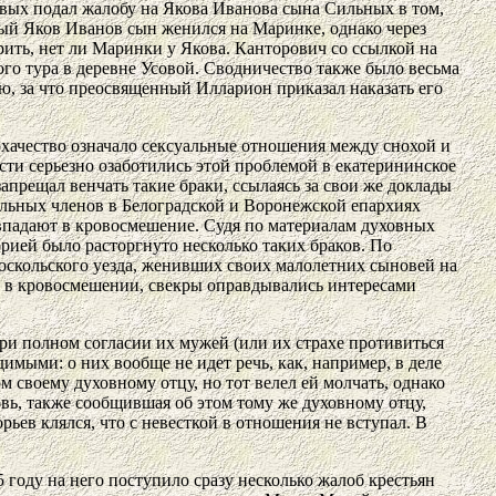
вых подал жалобу на Якова Иванова сына Сильных в том,
нный Яков Иванов сын женился на Маринке, однако через
ить, нет ли Маринки у Якова. Канторович со ссылкой на
го тура в деревне Усовой. Сводничество также было весьма
ю, за что преосвященный Илларион приказал наказать его
охачество означало сексуальные отношения между снохой и
сти серьезно озаботились этой проблемой в екатерининское
запрещал венчать такие браки, ссылаясь за свои же доклады
дальных членов в Белоградской и Воронежской епархиях
и впадают в кровосмешение. Судя по материалам духовных
рией было расторгнуто несколько таких браков. По
оскольского уезда, женивших своих малолетних сыновей на
и в кровосмешении, свекры оправдывались интересами
при полном согласии их мужей (или их страхе противиться
димыми: о них вообще не идет речь, как, например, в деле
м своему духовному отцу, но тот велел ей молчать, однако
ь, также сообщившая об этом тому же духовному отцу,
рьев клялся, что с невесткой в отношения не вступал. В
 году на него поступило сразу несколько жалоб крестьян