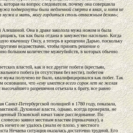
которая на вопрос следователя, почему она совершила
мужа подвергнуты были медленной смерти в ямах, и хотя не
бив мужа и мать, могу гордиться столь отважным делом»
;
й Алешиной. Она в драке заколола мужа ножом и была
щищаясь, так как была отдана в замужество насильно. Когда
шую язычницу Оксу, а теперь в крещении Дарью, поскольку
 другими ведомствами, чтобы принять решение о
очно большом количестве мужеубийств, в которых обычно
тских властей, как и все другие побеги (крестьян,
ального побега (и отсутствия без вести), побегом
ие мужа получено не было, квалифицировался как побег. Так
ом основании, что
«ему имеется всего сорок лет не желая
с высочайшего разрешения отъехала к брату, все равно
 Санкт-Петербургской полицией в 1780 году, показала,
актикой. Духовные власти, однако, всегда проверяли, не
ященный Псковский начал такое расследование. По
ге словесно заявил местным властям (приказчику), а
ь ничего не удалось (знали ее плохо, у местного
ста Нечаева ситуация оказалась достаточно трудной. Его