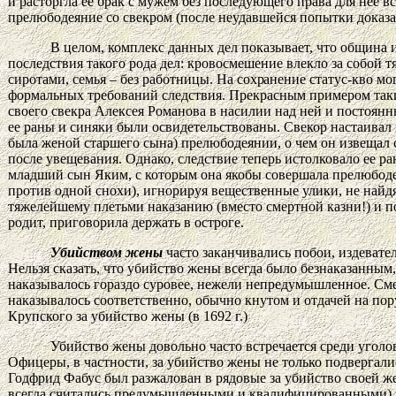
и расторгла ее брак с мужем без последующего права для нее 
прелюбодеяние со свекром (после неудавшейся попытки доказат
В целом, комплекс данных дел показывает, что община и
последствия такого рода дел: кровосмешение влекло за собой т
сиротами, семья – без работницы. На
сохранение
статус-кво мо
формальных требований следствия. Прекрасным примером таких
своего свекра Алексея Романова в насилии над ней и постоянн
ее раны и синяки были освидетельствованы. Свекор настаивал 
была женой старшего сына) прелюбодеянии, о чем он извещал св
после увещевания. Однако, следствие теперь истолковало ее р
младший сын Яким, с которым она якобы совершала прелюбодеяни
против одной снохи), игнорируя вещественные улики, не найд
тяжелейшему плетьми наказанию (вместо смертной казни!) и по
родит, приговорила держать в остроге.
Убийством жены
часто заканчивались побои, издевате
Нельзя сказать, что убийство жены всегда было безнаказанным
наказывалось гораздо суровее, нежели непредумышленное. См
наказывалось соответственно, обычно кнутом и отдачей на по
Крупского за убийство жены (в 1692 г.)
Убийство жены довольно часто встречается среди уголов
Офицеры, в частности, за убийство жены не только подвергали
Годфрид Фабус был разжалован в рядовые за убийство своей ж
всегда считались предумышленными и квалифицированными) п