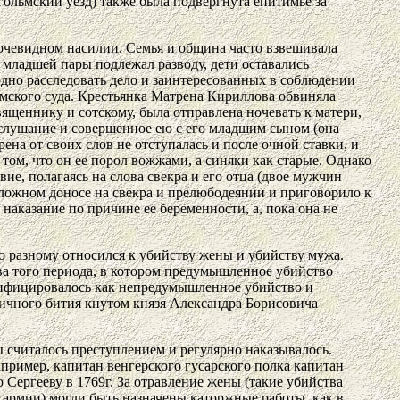
гольмский уезд) также была подвергнута епитимье за
б очевидном насилии. Семья и община часто взвешивала
к младшей пары подлежал разводу, дети оставались
рдно расследовать дело и заинтересованных в соблюдении
емского суда. Крестьянка Матрена Кириллова обвиняла
вященнику и сотскому, была отправлена ночевать к матери,
послушание и совершенное ею с его младшим сыном (она
ена от своих слов не отступалась и после очной ставки, и
том, что он ее порол вожжами, а синяки как старые. Однако
ие, полагаясь на слова свекра и его отца (двое мужчин
 ложном доносе на свекра и прелюбодеянии и приговорило к
наказание по причине ее беременности, а, пока она не
о разному относился к убийству жены и убийству мужа.
ава того периода, в котором предумышленное убийство
алифицировалось как непредумышленное убийство и
личного бития кнутом князя Александра Борисовича
ы считалось преступлением и регулярно наказывалось.
апример, капитан венгерского гусарского полка капитан
Сергееву в 1769г. За отравление жены (такие убийства
рмии) могли быть назначены каторжные работы, как в