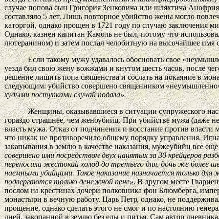
случае попова сын Григория Зенковича или шляхтича Анофрия 
составляло 5 лет. Лишь повторное убийство жены могло повлеч
каторгой, однако прощен в 1721 году по случаю заключения м
Однако, казнен капитан Камоль не был, потому что использов
лютеранином) и затем послал челобитную на высочайшее имя с 
Если такому мужу удавалось обосновать свое «неумышл
уезда бил свою жену вожжами и кнутом шесть часов, после чег
решение лишить попа священства и сослать на покаяние в мон
следующим: убийство совершено
священником
«неумышленно» 
худыми поступками случай
подала».
Женщины, оказывавшиеся в ситуации супружеского нас
гораздо страшнее, чем женоубийц. При убийстве мужа (даже 
власть мужа. Отказ от подчинения и восстание против власти 
что никак не противоречило общему порядку управления. Игнат
закапывания в землю в качестве наказания, мужеубийц все еще
совершено ими посредством двух нанятых за 30 крейцеров раз
переносила жестокий холод до третьего дня, дочь же более ш
наемными убийцами. Такое наказание назначается только для
подвергаются только денежной пене»
. В другом месте Гварие
послом на крестинах дочери полковника фон Блюмберга, импера
монастыри в вечную работу. Царь
Петр,
однако, не поддержива
прощение, однако сделать этого не смог и по настоянию генера
дней, закопанной в землю без еды и питья. Сам автор дневник