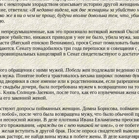
 с некоторым злорадством описывает историю другой женщины, 
ние, ответила:
«Я недавно видела, как две женщины за убийство 
ко же я ни о чем не прошу, будучи вполне довольна тем, что, у
лю.
а непредумышленные, как это произошло вотяцкой женкой Оксо
ервое убийство, никаких приводов у нее не было, убила мужа, за
ласти (Вятский епископ Вениамин), прося Сенат помиловать быв
щаются. Сенату понадобилось три года переписки и совещания с
 провинциальных канцелярий в Сенат свидетельствуют о достат
чного обращения с ними мужей.
Побеги
жен подлежали ведению све
 мужа. Понятие побега трактовалось весьма широко: помимо букв
зд дворянки в свое имение или к родственникам, если разрешен
ле свадьбы дочери, была потребована мужем к возвращению на т
»
. Князь Солнцев-Засекин, после того, как его изувеченная жена 
ла его законной женой.
льствуют допросы пойманных женщин. Домна Борисова, пойманная
 побой»
, после чего была возвращена мужу, что было обычной пр
в и несносной жизни. В деле плотника Ивана Евлампиева преосв
ного проживания,
«вражды он с нею никакой не имел»
, о ее побе
 желая вступить в другой брак. После опроса свидетелей выяснит
к расторг, не найдя вины мужа в побеге жены. В деле канцеляри