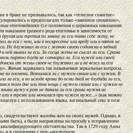
ие в браке не признавалось, так как «телесное сожитие»
егулировались и предполагали
только
«законное сношение»,
нные епитемейники (т.е положения о церковных наказаниях
и наказание (разного рода епитимьи в зависимости от
 другая или третья по закону ли еси понял себе жену, не
л ли еси с нею, или в воскресенье или вреду или в пяток не
еси. Не блуживал ли еси с женою своею содомски в задний
д к ней мывал ли еси. За сосца жены не сысал ли еси. Срама
квозь портно блуда не сотворил ли. Еси чужей или своей
омски от жены своея не блуживал ли и не велел ли еси
ну».
Женам задавались так называемые зеркальные вопросы,
 не во племени. Венчалася ли с мужем своим или с чужим. В
а ли еси, и во исходе крови до осми дней не блудида ли еси,
стився того дне или тои нощи с мужем своим или с чужим не
го языка мужу в рот не давала ли еси срама мужня не
е или в трезве или мочилася при чужем муже...»
(как можно
 поцелуи с использованием языка, вагинальный секс в позе
но, свидетельствуют жалобы жен на своих мужей. Однако, в
овыми быть), а были направлены
на
просьбу к исправлению
е квалифицирующего обстоятельства. Так в 1729 году Анна
ою»
и в сношениях с нею
«поступает