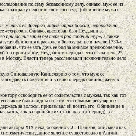
следование по сему беззаконному делу, однако, муж ее из
ежала за кражу ведению светского суда (обвинение мужа в
ал жить с ея дочерью, забыв страх божий, непорядочно,
 ее
«скурвою»
. Однако, арестован был Неудачин за
го причастия забил бы тебе в род собачий тур»
, а также
атуса: обвинения в расколе и богохульстве в начале 1730-х
бавив, что ее зять дочь ее бил за мнимое прелюбодеяние,
руб. на пропитание, Неудачин утверждал, что взяла жена 25
е в Москву. Власти теперь расследовали исключительно дело
скую Синодальную Канцелярию о том, что муж ее
зался давать показания и в свою очередь обвинял жену в
нтору освободить ее от сожительства с мужем, так как тот
 его также были видны и в том, что помимо регулярных
, держась за волосы, приказывал ей возить его. Обвинение в
я казнь, как в европейских странах в тот период), за
али авторы XIX века, особенно С.С. Шашков, описывая как
 систематически данное явление существовало в Англии