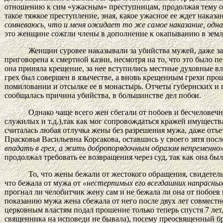
отношению к сим «ужасным» преступницам, продолжая тему он
такое тяжкое преступление, зная, какое ужасное ее ждет наказа
сомневаюсь, что и меня ожидает то же самое наказание, одна
это женщине сожгли члены в дополнение к окапыванию в зем
Женщин суровее наказывали за убийства мужей, даже з
приговорена к смертной казни, несмотря на то, что это было п
она приняла крещение, за нее вступились местные духовные в
грех был совершен в язычестве, а вновь крещенным грехи про
помиловании и отсылке ее в монастырь. Отчеты губернских и
сообщалась причина убийства, в большинстве дел
побои.
Однако чаще всего жен сбегали от побоев и бесчелове
служилых и т.д.),так как мог сопровождаться кражей имущества
считалась любая отлучка жены без разрешения мужа, даже отъе
Прасковья Васильевна Корсакова, оставшись у своего зятя пос
впадать в грех, а жить добропорядочным образом непременно
продолжал требовать ее возвращения через суд, так как она бы
То, что жены бежали от жестокого обращения, свидете
что бежала от мужа от
«нестерпимых его
всегдашних
напрасных
прогнал ли челобитчик жену сам и не бежала ли она от побое
показанию мужа жена сбежала от него после двух лет совмест
церковным властям подал прошение только теперь спустя 7 лет,
священника на исповеди не бывала), посему преосвященный бра