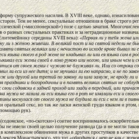
 форму супружеского насилия. В XVIII веке, однако, изнасилован
сторон. Тем не менее, сексуальные отношения в браке строго р
ссической («миссионерской») позе с целью зачатия. Многочисле
 о разных сексуальных практиках и за нетрадиционные назначал
 Епитемейнику середины XVIII века):
«Первая ли у тебя жена или
ону ли з женою живеши. В великий пост и на святой недели не быва
памяти святых великих или с нечистою во исходе крове бывал ли 
еси языка своего в род жене не кладывал ли или ея языка сам в ро
тыкивал еси жены своей в лоно рукою или ногою, или иным чем и с
мытися от своея жены с чужою не блуживал ли. Или со отроки сод
л ли еси из нее дитя; и не мучивал ли ею напрасно, а не по зако
ж или другой или третий по закону ли шла замуж, не вроду ли и
ия праздники и богородичны и в память великих святых не соблудил
вои содомски в задней проход или ззади в передний, или прича
 на мужа не лазила ли еси языка его в рот не ималали еси и свое
ины коснулася от своего мужа не блудила ли еси с кем ли в пиян
ли оральный секс, но так же ласки женской груди языком и ртом,
 помощью рук).
 (содомское, «по-скотски») соитие воспринималось оскорбитель
бы не имели своей целью получение развода (да и не могли так
я в комплексном обвинении мужа в других проступков в качеств
Алексея Монастырского, что тот
«обходится с нею не как с жен