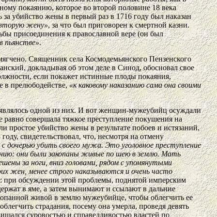
ному покаянию, которое во второй половине 18 века
 за убийство жены в первый раз в 1716 году был наказан
 вторую жену»
, за что был приговорен к смертной казни.
ьбы присоединения к православной вере (он был
в пьянстве»
.
смягчено. Священник села Космодемьянского Пензенского
анский, докладывая об этом деле в Синод, обосновал свое
олжности, если покажет истинные плоды покаяния,
ие в прелюбодействе,
«к каковому наказанию сама она своими
являлось одной из них. И вот женщин-мужеубийц осуждали
е равно совершала тяжкое преступление покушения на
ли простое убийство жены в результате побоев и истязаний,
оду, свидетельствовал, что, несмотря на отмену
ь с дочерью убить своего мужа. Это уголовное преступление
ению: они были закопаны живые по шею в землю. Мать
шены за ноги, вниз головами, рядом с упомянутыми
их жен, менее строго наказываются и очень часто
йц: при обсуждении этой проблемы, поднятой имперским
ержат в яме, а затем вынимают и ссылают в дальние
акопанной живой в землю мужеубийце, чтобы облегчить ее
облегчить страдания, посему она умерла, проведя девять
схищался суровостью и справедливостью властей по