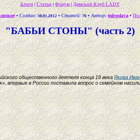
Блоги
|
Статьи
|
Форум
|
Дамский Клуб LADY
близкое
•
Создан:
•
Статей:
•
Автор:
miroslava
•
По
30.01.2012
76
"БАБЬИ СТОНЫ" (часть 2)
сийского общественного деятеля конца 19 века
Якова Ива
ик», впервые в России поставила вопрос о семейном нас