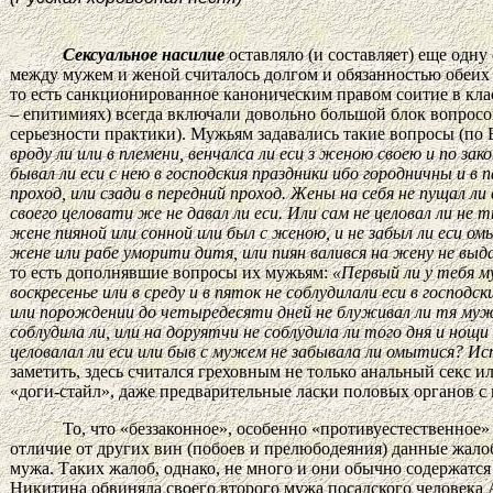
Сексуальное насилие
оставляло (и составляет) еще одну
между мужем и женой считалось долгом и обязанностью обеих 
то есть санкционированное каноническим правом соитие в кла
– епитимиях) всегда включали довольно большой блок вопросов
серьезности практики). Мужьям задавались такие вопросы (по
вроду ли или в племени, венчалса ли еси з женою своею и по зак
бывал ли еси с нею в господския праздники ибо городничны и в 
проход, или сзади в передний проход. Жены на себя не пущал ли 
своего целовати же не давал ли еси. Или сам не целовал ли не 
жене пияной или сонной или был с женою, и не забыл ли еси о
жене или рабе уморити дитя, или пиян валився на жену не выдави
то есть дополнявшие вопросы их мужьям:
«Первый ли у тебя му
воскресенье или в среду и в пяток не соблудилали еси в господск
или порождении до четыредесяти дней не блуживал ли тя муж с
соблудила ли, или на доруятчи не соблудила ли того дня и нощи
целовалал ли еси или быв с мужем не забывала ли омытися? Ист
заметить, здесь считался греховным не только анальный секс и
«доги-стайл», даже предварительные ласки половых органов с
То, что «беззаконное», особенно «противуестественное»
отличие от других вин (побоев и прелюбодеяния) данные жало
мужа. Таких жалоб, однако, не много и они обычно содержатс
Никитина обвиняла своего второго мужа посадского человека 