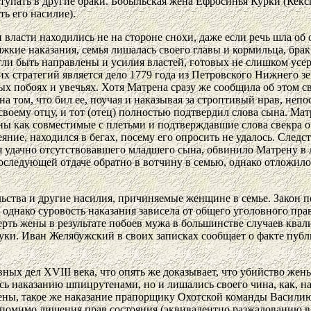
вступать в другие браки. Бобыльская жена Ефросинья Курки (Кекс
ь его насилие).
 власти находились не на стороне снохи, даже если речь шла о
яжкие наказания, семья лишалась своего главы и кормильца, бра
гли быть направлены и усилия властей, готовых не слишком усе
 стратегий является дело 1779 года из Петровского Нижнего з
ых побоях и увечьях. Хотя Матрена сразу же сообщила об этом с
на том, что бил ее, поучая и наказывая за строптивый нрав, не
оему отцу, и тот (отец) полностью подтвердил слова сына. Матр
аны как совместимые с плетьми и подтверждавшие слова свекра о 
е, находился в бегах, посему его опросить не удалось. Следств
я удачно отсутствовавшего младшего сына, обвинило Матрену в
следующей отдаче обратно в вотчину в семью, однако отложило 
льства и другие насилия, причиняемые женщине в семье. Закон п
, однако суровость наказания зависела от общего уголовного пр
ерть жены в результате побоев мужа в большинстве случаев кв
руки. Иван Желябужский в своих записках сообщает о факте пуб
ных дел XVIII века, что опять же доказывает, что убийство жен
сь наказанию шпицрутенами, но и лишались своего чина, как, н
ены, такое же наказание прапорщику Охотской команды Василию 
омимо лишения прав состояния (эквивалентно разжалованию в а