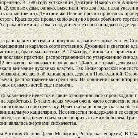
 запрещено. В 1686 году устюжанин Дмитрий Иванов сын Аникее
ей. Духовные судьи, однако, выяснили, что два года назад указа
ть овцын (овчин). Дмитрий же Иванов просил приказных провер
строга Краснояров продал свою жену во время обычного торгово
Астраханскими властям в сводничестве своей попадьей и дочерь
странена внутри семьи и получила название «снохачества». Сн
осмешением и каралось соответственно. Духовные и светские вла
астности, браки малолетних. В 1774 году, Синод категорически 
ой в докладах практике, распространенной по утверждению сино
12 лет женят
на
«возрастных» девках 20-лет, и с этими девкам 
екали внимание духовных властей. Так Нижегородской консисто
производилось дело об однодворцах деревни Проскудиной, Старо
обычай, распространенный среди них. На обвинения консистори
овья их иметь детей еще не могли.
что вовлечение невесток в такие отношения часто происходили 
 на заработках). В таких исках мужья очень часто остаются не ви
знасиловал свою невестку. Невестка на исповеди сказала об это
винциальную канцелярию. Иск невестки поддержала и ее свекров
огом, что он должен сначала поговорить с самим бобылем. Григо
 они являлись жертвами снохачества.
а Василия Иванова (село Мышкино, Ростовская епархия). В 1745