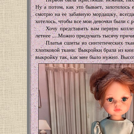
Ну а потом, как это бывает, захотелось
смотрю на ее забавную мордашку, всегда
хотелось, чтобы все мои девочки были с 
Хочу представить вам первую колле
летнее ....Можно придумать тысячу причи
Платья сшиты из синтетических ткан
хлопковой ткани. Выкройки брала из кни
выкройку так, как мне было нужно. Высота