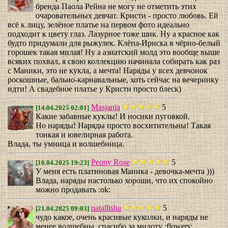
бренда Паола Рейна не могу не отметить этих
очаровательных девчат. Кристи - просто любовь. Ей
всё к лицу, зелёное платье на первом фото идеально
подходит к цвету глаз. Лазурное тоже шик. Ну а красное как
будто придумали для рыжулек. Клёпа-Ириска в чёрно-белый
горошек такая милая! Ну а азиатский молд это вообще выше
всяких похвал, я свою коллекцию начинала собирать как раз
с Маники, это не кукла, а мечта! Наряды у всех девчонок
роскошные, бально-карнавальные, хоть сейчас на вечеринку
идти! А свадебное платье у Кристи просто блеск)
Masjanja
5
[14.04.2025 02:01]
Какие забавные куклы! И носики пуговкой.
Но наряды! Наряды просто восхитительны! Такая
тонкая и ювелирная работа.
Влада, ты умница и волшебница.
Peony Rose
5
[16.04.2025 19:23]
У меня есть платиновая Маника - девочка-мечта )))
Влада, наряды настолько хороши, что их спокойно
можно продавать :ok:
natallisha
5
[21.04.2025 09:03]
чудо какое, очень красивые куколки, и наряды не
менее волшебны, спасибо за милоту :flowers: