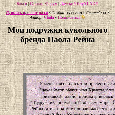
Блоги
|
Статьи
|
Форум
|
Дамский Клуб LADY
Я, опять я, и еще раз я
•
Создан:
•
Статей:
•
15.11.2009
61
Автор:
Vlada
•
Подписаться
Мои подружки кукольного
бренда Паола Рейна
У меня поселились три прелестные 
Кристи
Знакомимся: рыженькая
, бло
Признаюсь, давно присматривалась
"Подружки", популярны во всем мире. 
Рейны, и так она мне понравилась, что за
Первой была Кристюша: нежная, пахн