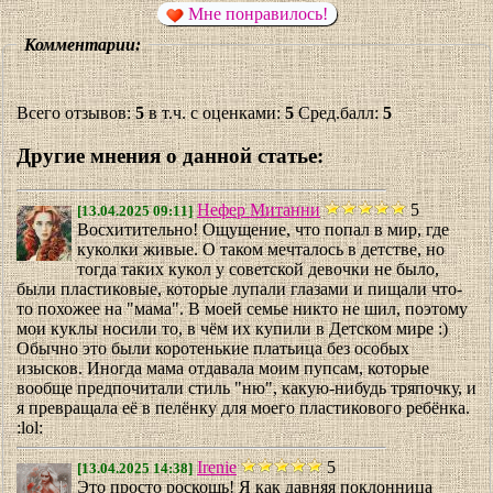
Мне понравилось!
Комментарии:
Всего отзывов:
5
в т.ч. с оценками:
5
Сред.балл:
5
Другие мнения о данной статье:
Нефер Митанни
5
[13.04.2025 09:11]
Восхитительно! Ощущение, что попал в мир, где
куколки живые. О таком мечталось в детстве, но
тогда таких кукол у советской девочки не было,
были пластиковые, которые лупали глазами и пищали что-
то похожее на "мама". В моей семье никто не шил, поэтому
мои куклы носили то, в чём их купили в Детском мире :)
Обычно это были коротенькие платьица без особых
изысков. Иногда мама отдавала моим пупсам, которые
вообще предпочитали стиль "ню", какую-нибудь тряпочку, и
я превращала её в пелёнку для моего пластикового ребёнка.
:lol:
Irenie
5
[13.04.2025 14:38]
Это просто роскошь! Я как давняя поклонница