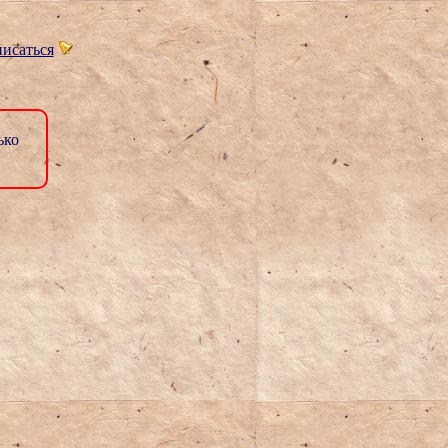
исаться
ько