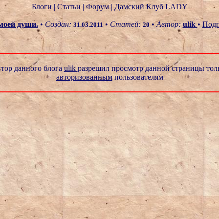
Блоги
|
Статьи
|
Форум
|
Дамский Клуб LADY
моей души.
•
Создан:
•
Статей:
•
Автор:
ulik
•
Подп
31.03.2011
20
тор данного блога
ulik
разрешил просмотр данной страницы тол
авторизованным
пользователям