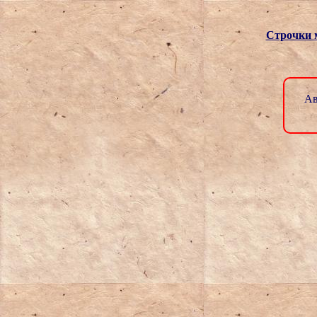
Строчки 
Ав