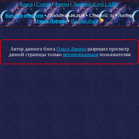
Блоги
|
Статьи
|
Форум
|
Дамский Клуб LADY
Кое-что обо всем
•
Создан:
•
Статей:
•
Автор:
06.09.2010
31
Ольга Ларина
•
Подписаться
Автор данного блога
Ольга Ларина
разрешил просмотр
данной страницы только
авторизованным
пользователям