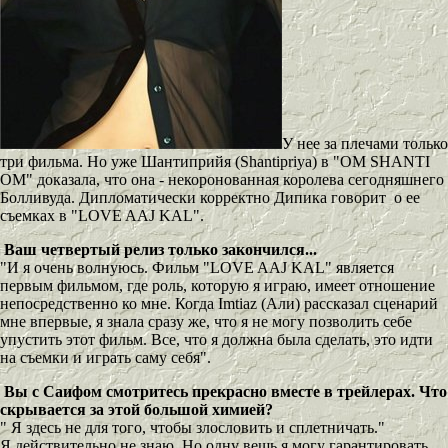
У нее за плечами только
три фильма. Но уже Шантиприйя (Shantipriya) в "OM SHANTI
OM" доказала, что она - некоронованная королева сегодняшнего
Болливуда. Дипломатически корректно Дипика говорит о ее
съемках в "LOVE AAJ KAL".
Ваш четвертый релиз только закончился...
"И я очень волнуюсь. Фильм "LOVE AAJ KAL" является
первым фильмом, где роль, которую я играю, имеет отношение
непосредственно ко мне. Когда Imtiaz (Али) рассказал сценарий
мне впервые, я знала сразу же, что я не могу позволить себе
упустить этот фильм. Все, что я должна была сделать, это идти
на съемки и играть саму себя".
Вы с Саифом смотритесь прекрасно вместе в трейлерах. Что
скрывается за этой большой химией?
" Я здесь не для того, чтобы злословить и сплетничать."
Я действительно не знаю. Но одну вещь я могу гарантировать,