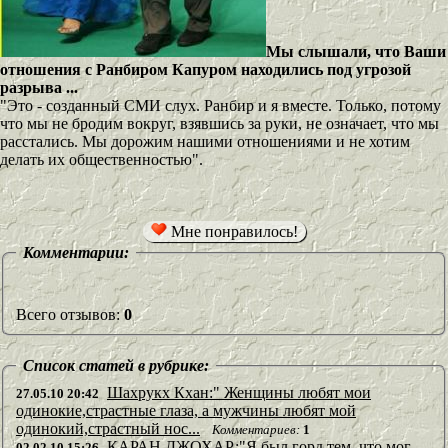
Мы слышали, что Ваши
отношения с Ранбиром Капуром находились под угрозой
разрыва ...
"Это - созданный СМИ слух. Ранбир и я вместе. Только, потому
что мы не бродим вокруг, взявшись за руки, не означает, что мы
расстались. Мы дорожим нашими отношениями и не хотим
делать их общественностью".
Мне понравилось!
Комментарии:
Всего отзывов:
0
Список статей в рубрике:
Шахрукх Кхан:" Женщины любят мои
27.05.10 20:42
одинокие,страстные глаза, а мужчины любят мой
одинокий,страстный нос...
Комментариев:
1
КАРАН ДЖОХАР:"Я был горд тем, что мог,
02.02.10 15:26