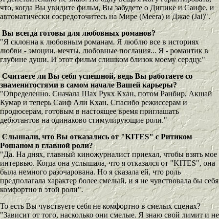
что, когда Вы увидите фильм, Вы забудете о Дипике и Саифе, и
автоматически сосредоточитесь на Мире (Meera) и Джае (Jai)".
Вы всегда готовы для любовных романов?
"Я склонна к любовным романам. Я люблю все в историях
любви - эмоции, мечты, любовные послания... Я - романтик в
глубине души. И этот фильм слишком близок моему сердцу."
Считаете ли Вы себя успешной, ведь Вы работаете со
знаменитостями в самом начале Вашей карьеры?
"Определенно. Сначала Шах Рукх Кхан, потом Ранбир, Акшай
Кумар и теперь Саиф Али Кхан. Спасибо режиссерам и
продюсерам, готовым в настоящее время приглашать
дебютантов на одинаково стимулирующие роли."
Слышали, что Вы отказались от "KITES" с Ритиком
Рошаном в главной роли?
"Да. На днях, главный киножурналист приехал, чтобы взять мое
интервью. Когда она услышала, что я отказался от "KITES", она
была немного разочарована. Но я сказала ей, что роль
предполагала характер более смелый, и я не чувствовала бы себя
комфортно в этой роли".
То есть Вы чувствуете себя не комфортно в смелых сценах?
"Зависит от того, насколько они смелые. Я знаю свой лимит и не