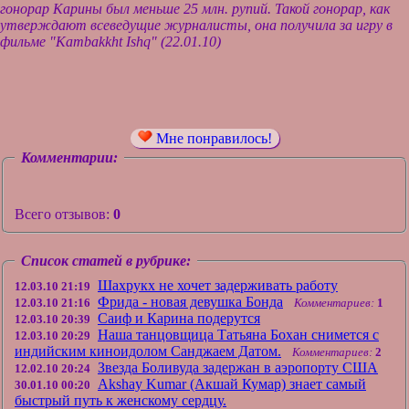
гонорар Карины был меньше 25 млн. рупий. Такой гонорар, как
утверждают всеведущие журналисты, она получила за игру в
фильме
"Kambakkht Ishq"
(22.01.10)
Мне понравилось!
Комментарии:
Всего отзывов:
0
Список статей в рубрике:
Шахрукх не хочет задерживать работу
12.03.10 21:19
Фрида - новая девушка Бонда
12.03.10 21:16
Комментариев:
1
Саиф и Карина подерутся
12.03.10 20:39
Наша танцовщица Татьяна Бохан снимется с
12.03.10 20:29
индийским киноидолом Санджаем Датом.
Комментариев:
2
Звезда Боливуда задержан в аэропорту США
12.02.10 20:24
Akshay Kumar (Акшай Кумар) знает самый
30.01.10 00:20
быстрый путь к женскому сердцу.