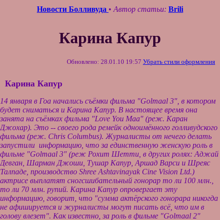
Новости Болливуда
•
Автор статьи:
Brili
Карина Капур
Обновлено: 28.01.10 19:57
Убрать стили оформления
Карина Капур
14 января в Гоа начались съёмки фильма "
Golmaal 3"
, в котором
будет сниматься и Карина Капур. В настоящее время она
занята на съёмках фильма
"Love You Maa"
(реж. Каран
Джохар). Это -- своего рода ремейк одноимённого голливудского
фильма (реж.
Chris Columbus
). Журналисты от нечего делать
запустили информацию, что за единственную женскую роль в
фильме "
Golmaal 3"
(реж Рохит Шетти, в других ролях: Аджай
Девган, Шарман Джоши, Тушар Капур, Аршад Варси и Шреяс
Талпаде, произв
од
ство
Shree Ashtavinayak Cine Vision Ltd.
)
актрисе выплатят сногсшибательный гонорар то ли 100 млн.,
то ли 70 млн. рупий. Карина Капур опровергает эту
информацию, говорит, что "сумма актёрского гонорара никогда
не афишируется и журналисты могут писать всё, что им в
голову влезет". Как известно, за роль в фильме "
Golmaal
2
"