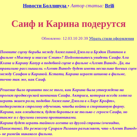
Новости Болливуда
•
Автор статьи:
Brili
Саиф и Карина подерутся
Обновлено: 12.03.10 20:39
Убрать стили оформления
Помните сцену борьбы между Анжелиной Джоли и Брэдом Питтом в
фильме «Мистер и миссис Смит»? Подготовьтесь увидеть Саифа Али
Кхана и Карину Капур в подобной сцене в фильме «Агент Винод». Да, вы
правильно расслышали. «Агент Винод» будет иметь несколько боевых сцен
между Саифом и Кариной. Кстати, Карина играет шпиона в фильме,
точно так же, как Саиф.
Решение было принято после того, как Карина была утверждена на
проект продюсерской компании Саифа. Актриса, которая всегда хотела
играть экшен роли, подобно Анжелине Джоли в «Ларе Крофт»,
подвергнется строгому обучению, чтобы войти в спортивную форму.
Карина, как ожидается, будет бороться не только с героем Саифа, но
также и с другими своими противниками.
Карина будет играть тайного агента из другой страны (очевидно,
Пакистана). Но режиссер Срирам Рагаван разъясняет, что «Агент Винод»
- не римейк никакого фильма.