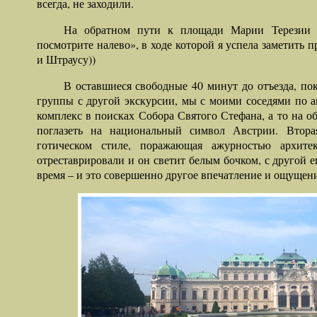
всегда, не заходили.
На обратном пути к площади Марии Терезии б
посмотрите налево», в ходе которой я успела заметит
и Штраусу))
В оставшиеся свободные 40 минут до отъезда, п
группы с другой экскурсии, мы с моими соседями по а
комплекс в поисках Собора Святого Стефана, а то на 
поглазеть на национальный символ Австрии. Втора
готическом стиле, поражающая ажурностью архит
отреставрировали и он светит белым бочком, с другой 
время – и это совершенно другое впечатление и ощущен