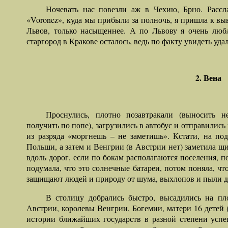
Ночевать нас повезли аж в Чехию, Брно. Рассл
«Voronez», куда мы прибыли за полночь, я пришла к выв
Львов, только насыщеннее. А по Львову я очень люб
старгород в Кракове осталось, ведь по факту увидеть уд
2. Вена
Проснулись, плотно позавтракали (выносить н
получить по попе), загрузились в автобус и отправилис
из разряда «моргнешь – не заметишь». Кстати, на по
Польши, а затем и Венгрии (в Австрии нет) заметила щ
вдоль дорог, если по бокам располагаются поселения, по
подумала, что это солнечные батареи, потом поняла, что
защищают людей и природу от шума, выхлопов и пыли д
В столицу добрались быстро, высадились на п
Австрии, королевы Венгрии, Богемии, матери 16 детей (!
истории ближайших государств в разной степени успе