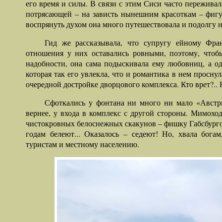
его время и силы. В связи с этим Сиси часто переживал
потрясающей – на зависть нынешним красоткам – фигу
воспрянуть духом она много путешествовала и подолгу н
Гид же рассказывала, что супругу ейному Фр
отношения у них оставались ровными, поэтому, чтоб
надобности, она сама подыскивала ему любовниц, а од
которая так его увлекла, что и романтика в нем проснул
очередной достройке дворцового комплекса. Кто врет?.. Н
Сфоткались у фонтана ни много ни мало «Австри
вернее, у входа в комплекс с другой стороны. Мимохо
чистокровных белоснежных скакунов – фишку Габсбурго
годам белеют... Оказалось – седеют! Но, хвала богам
туристам и местному населению.