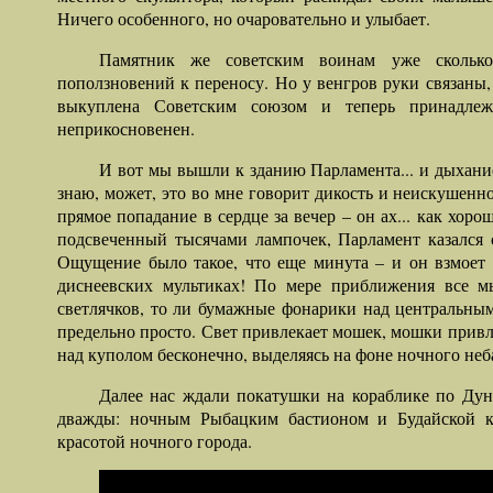
Ничего особенного, но очаровательно и улыбает.
Памятник же советским воинам уже сколько
поползновений к переносу. Но у венгров руки связаны
выкуплена Советским союзом и теперь принадле
неприкосновенен.
И вот мы вышли к зданию Парламента... и дыхание 
знаю, может, это во мне говорит дикость и неискушенно
прямое попадание в сердце за вечер – он ах... как хор
подсвеченный тысячами лампочек, Парламент казался 
Ощущение было такое, что еще минута – и он взмоет 
диснеевских мультиках! По мере приближения все м
светлячков, то ли бумажные фонарики над центральным
предельно просто. Свет привлекает мошек, мошки привл
над куполом бесконечно, выделяясь на фоне ночного неба
Далее нас ждали покатушки на кораблике по Дун
дважды: ночным Рыбацким бастионом и Будайской к
красотой ночного города.