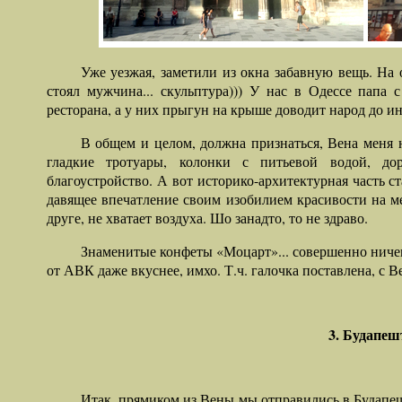
Уже уезжая, заметили из окна забавную вещь. На
стоял мужчина... скульптура))) У нас в Одессе папа
ресторана, а у них прыгун на крыше доводит народ до и
В общем и целом, должна признаться, Вена меня 
гладкие тротуары, колонки с питьевой водой, до
благоустройство. А вот историко-архитектурная часть с
давящее впечатление своим изобилием красивости на ме
друге, не хватает воздуха. Шо занадто, то не здраво.
Знаменитые конфеты «Моцарт»... совершенно нич
от АВК даже вкуснее, имхо. Т.ч. галочка поставлена, с 
3. Будапеш
Итак, прямиком из Вены мы отправились в Будапеш