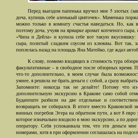
Перед выездом папенька вручил мне 5 злотых (зав
доча, купишь себе аленькый цвяточек». Маменька поржал
можно только в комнату счастья наведаться. Но, как 
поэтому доча, учуяв на ярмарке аромат копченого сыра,
«Чипа и Дейла» и купила себе вот такую вкусняшку: 
сыра, политый сладким соусом из клюквы. Вот так, з
поплелась назад на площадь Яна Матейко, где ждал автоб
К слову, помимо входящих в стоимость тура обзорн
факультативные – в свободное после обзорных время. П
что-то дополнительно, в моем случае была возможнос
умнее, я решила не брать деньги с собой, а сразу выбрать
Запомните: никогда так не делайте! Потому что из
дополнительную экскурсию в Кракове само собой отм
Будапеште разбили на две отдельные и соответстве
возвращать не собирался. В итоге вместо Краковской 
винных погребов Эгера на обратном пути, а вот 8 евро 
которое изначально входило в мою экскурсию, а по дорог
оператору. Себя успокаивала тем, что эти деньги мн
номерами, хотя я при оформлении соглашалась на подсел