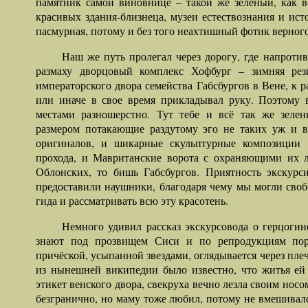
памятник самой виновнице – такой же зеленый, как в
красивых здания-близнеца, музеи естествознания и ист
пасмурная, потому и без того неахтишный фотик верного
Наш же путь пролегал через дорогу, где напроти
размаху дворцовый комплекс Хофбург – зимняя рез
императорского двора семейства Габсбургов в Вене, к
или иначе в свое время прикладывал руку. Поэтому 
местами разношерстно. Тут тебе и всё так же зеле
размером потакающие раздутому эго не таких уж и в
оригиналов, и шикарные скульптурные композиции 
прохода, и Мавританские ворота с охраняющими их ль
Облонских, то бишь Габсбургов. Приятность экскурси
предоставили наушники, благодаря чему мы могли своб
гида и рассматривать всю эту красотень.
Немного удивил рассказ экскурсовода о герцогин
знают под прозвищем Сиси и по репродукциям порт
причёской, усыпанной звездами, оглядывается через плеч
из нынешней википедии было известно, что житья ей 
этикет венского двора, свекруха вечно лезла своим носо
безгранично, но маму тоже любил, потому не вмешивалс