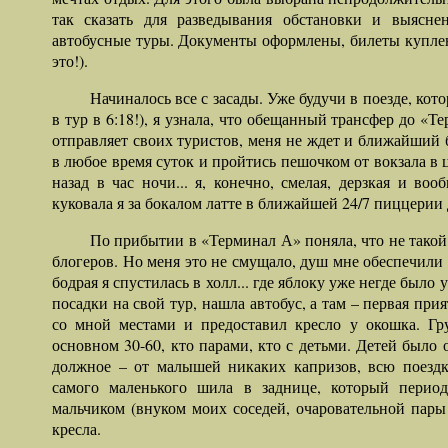
так сказать для разведывания обстановки и выясн
автобусные туры. Документы оформлены, билеты куплен
это!).
Начиналось все с засады. Уже будучи в поезде, кот
в тур в 6:18!), я узнала, что обещанный трансфер до «
отправляет своих туристов, меня не ждет и ближайший б
в любое время суток и пройтись пешочком от вокзала в ц
назад в час ночи... я, конечно, смелая, дерзкая и воо
куковала я за бокалом латте в ближайшей 24/7 пиццерии 
По прибытии в «Терминал А» поняла, что не такой 
блогеров. Но меня это не смущало, душ мне обеспечили 
бодрая я спустилась в холл... где яблоку уже негде было
посадки на свой тур, нашла автобус, а там – первая при
со мной местами и предоставил кресло у окошка. Гру
основном 30-60, кто парами, кто с детьми. Детей было о
должное – от малышей никаких капризов, всю поездк
самого маленького шила в заднице, который перио
мальчиком (внуком моих соседей, очаровательной пар
кресла.