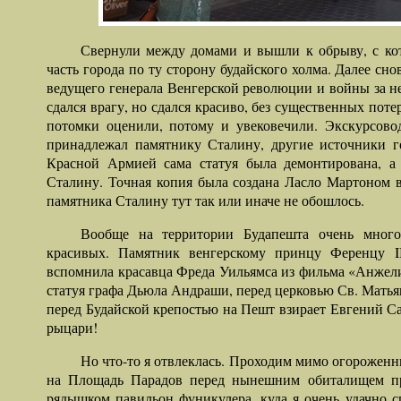
Свернули между домами и вышли к обрыву, с ко
часть города по ту сторону будайского холма. Далее сн
ведущего генерала Венгерской революции и войны за нез
сдался врагу, но сдался красиво, без существенных пот
потомки оценили, потому и увековечили. Экскурсовод
принадлежал памятнику Сталину, другие источники го
Красной Армией сама статуя была демонтирована, а
Сталину. Точная копия была создана Ласло Мартоном в 
памятника Сталину тут так или иначе не обошлось.
Вообще на территории Будапешта очень много
красивых. Памятник венгерскому принцу Ференцу I
вспомнила красавца Фреда Уильямса из фильма «Анжели
статуя графа Дьюла Андраши, перед церковью Св. Мать
перед Будайской крепостью на Пешт взирает Евгений С
рыцари!
Но что-то я отвлеклась. Проходим мимо огороженн
на Площадь Парадов перед нынешним обиталищем пр
рядышком павильон фуникулера, куда я очень удачно с