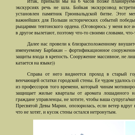
Итак, прибыли мы на 6 часов позже планируем
экскурсиях речь не шла. Бойкая экскурсовод встрет
установлен памятник Грюнвальдской битве. Этот ме
важнейших для Польши исторических событий победы 
рыцарями тевтонского ордена. (Оговорюсь: у меня все и
в другое вылетают, поэтому что-то своими словами, что
Далее нас провели к близрасположенному внушит
именуемому Барбакан – фортификационное сооружение
защиты входа в крепость. Сооружение массивное, не ли
катается на языке))
Справа от него виднеется проход в старый го
венчающей остатки городской стены. Ее чудом удалось с
из профессоров того времени, который чинам мотивирова
защищает жилые кварталы от аромата лошадиного нав
граждане управленцы, не хотите, чтобы ваша супруга/ма
Пресвятой Девы Марии, опозорилась, если ветер вдруг
что не хотят, и кусок стены остался нетронутым.