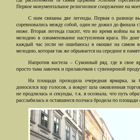
Первое монументальное религиозное сооружение на мое
С ним связаны две легенды. Первая о разнице вы
соревновались между собой, один не дожил до финала ст
ниже. Вторая легенда гласит, что во время войны на 
мелодию в ознаменование наступления врага. Но доигр
каждый час (если не ошибаюсь) в окошке на самом в
мелодию, которая так же обрывается на середине в памят
Напротив костела – Суконный ряд, где в свое в
просто тьма лавочек и прилавочков с сувенироной проду
На площади проходила очередная ярмарка, за 
доносился хор голосов, а вокруг шла оживленная торго
не продлилась и секунды, т.к. я осознала, что путь обр
расслабилась и оставшиеся полчаса бродила по площади 