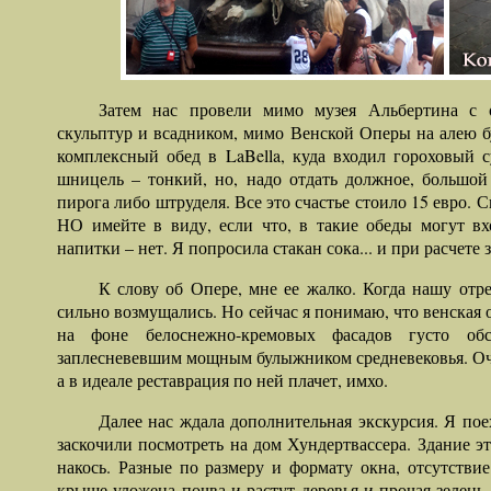
Затем нас провели мимо музея Альбертина с 
скульптур и всадником, мимо Венской Оперы на алею б
комплексный обед в
La
Bella
, куда входил гороховый 
шницель – тонкий, но, надо отдать должное, большой
пирога либо штруделя. Все это счастье стоило 15 евро. 
НО имейте в виду, если что, в такие обеды могут вх
напитки – нет. Я попросила стакан сока... и при расчете з
К слову об Опере, мне ее жалко. Когда нашу отр
сильно возмущались. Но сейчас я понимаю, что венская о
на фоне белоснежно-кремовых фасадов густо об
заплесневевшим мощным булыжником средневековья. Оче
а в идеале реставрация по ней плачет, имхо.
Далее нас ждала дополнительная экскурсия. Я пое
заскочили посмотреть на дом Хундертвассера. Здание эт
накось. Разные по размеру и формату окна, отсутств
крыше уложена почва и растут деревья и прочая зелень,