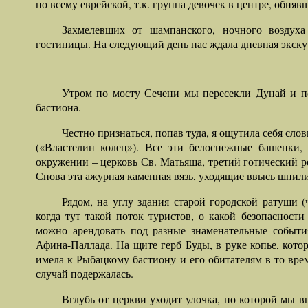
по всему еврейской, т.к. группа девочек в центре, обняв
Захмелевших от шампанского, ночного воздуха
гостиницы. На следующий день нас ждала дневная экску
Утром по мосту Сечени мы пересекли Дунай и п
бастиона.
Честно признаться, попав туда, я ощутила себя сл
(«Властелин колец»). Все эти белоснежные башенки,
окружении – церковь Св. Матьяша, третий готический 
Снова эта ажурная каменная вязь, уходящие ввысь шпил
Рядом, на углу здания старой городской ратуши (ч
когда тут такой поток туристов, о какой безопасност
можно арендовать под разные знаменательные событи
Афина-Паллада. На щите герб Буды, в руке копье, кото
имела к Рыбацкому бастиону и его обитателям в то врем
случай подержалась.
Вглубь от церкви уходит улочка, по которой мы в