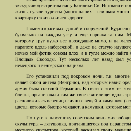
экскурсовод встретила нас у Базилики Св. Иштвана и пов
жизнь, гуляли туристы (много наших – слишком много н
квартирку стоит о-о-очень дорого.
Помимо красивых зданий и сооружений, Будапешт 
буквально на каждом углу и еще парочка за ним. Мы
которому трут пузко все проходящие мимо, и на мал
парапете вдоль набережной, и даже на статую идущего
ночью мой фотик совсем плох, а в гугле можно найти
Площадь Свободы. Тут несколько лет назад был у
немецкого и венгерского нацизма.
Его установили под покровом ночи, т.к. многие
являет собой ангела (Венгрию), над которым навис орел
армия была союзной Германии. В связи с этим те, ко
близка, организовали там же свое святилище: вдоль т
расположилась вереница личных вещей и камушков (кто
цветы, которые быстро увядают, а камушки, которые мог
По пути к памятнику советским воинам-освободи
скульптуры – лягушонка, притаившегося под парапето
местного скульптора, который раскидал своих малыш