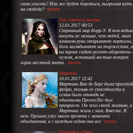
свою участь? Или же будет бороться, выгрызая путь
на свободу?
читать
Так сошлись звезды
12.01.2017 00:53
Странный мир Корр-У. В нем ведьм
ничуть не меньше, чем людей, маги
взмахом руки открывают порталы,
боги заглядывают на торжества, а
на троне сидит регент-оборотень 
чужак, вставший костью поперек
горла местной знати.
читать
Мартина
10.01.2017 22:42
Мартина Ван де Берг была простой
фейри, только ее способности и
семья были отнюдь не
обычными.ПрологЛес был
прекрасен. Он жил своей жизнью, и
Мартина жила с ним. Вместе. В
нем. Прошло уже много времени с момента
объединения, и с каждым годом она все
читать
Первый из Пяти