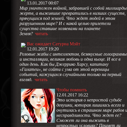
13.01.2017 00:07
Мир уничтожен войной, забравшей с собой миллиарды
жертв, а выжившие превратились в низших существ,
прячущихся под землей. Что ждет людей в этом
разрушенном мире? И с какой целью прилетели
существа ставшие хозяевами на планете
Земля?
читать
Вас ожидает Сатурна Мэйт
12.01.2017 19:20
Розовые жабы с интеллектом, безвкусные голограммы
и инсталляции, великая любовь и одна кьоце. И все в
один день. Как бы Джеррико Харсу, капитану
«Галатеи», не сойти с ума от этой вереницы
событий, кажущихся случайными только на первый
взгляд.
читать
Чтобы помнить
12.01.2017 16:22
Это история о непростой судьбе
девушки, которая лишилась всего и
очутилась в страшном мире рабов 
несправдливости. Что ждет ее?
Сможет ли она выжить в
непростых условиях? Примет ли