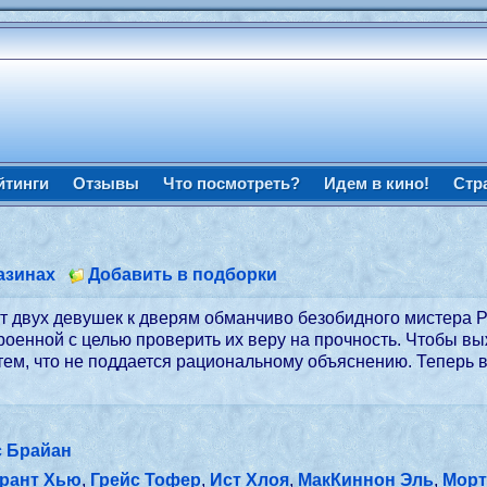
йтинги
Отзывы
Что посмотреть?
Идем в кино!
Стр
азинах
Добавить в подборки
 двух девушек к дверям обманчиво безобидного мистера Ри
роенной с целью проверить их веру на прочность. Чтобы в
 тем, что не поддается рациональному объяснению. Теперь в
с Брайан
Грант Хью
,
Грейс Тофер
,
Ист Хлоя
,
МакКиннон Эль
,
Морт