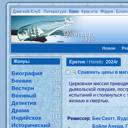
Дамский Клуб
Литература
Кино
Красота
Форум
Блоги
•
•
•
•
•
Новое
Ре
Жанры
Еретик
/ Heretic
2024г
527
Сравнить цены в маг
Биография
1353
Боевик
Церковная миссия приводит
74
Вестерн
дьявольской ловушке, пост
351
Военный
испытаний и столкнуться с
жизнью и смертью.
983
Детектив
4546
Драма
143
Индийское
Режиссер
:
Бек Скотт
,
Вуд
590
Исторический
Бэйли Анеша
,