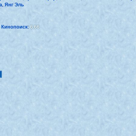
а
,
Янг Эль
Кинопоиск
:
6.66