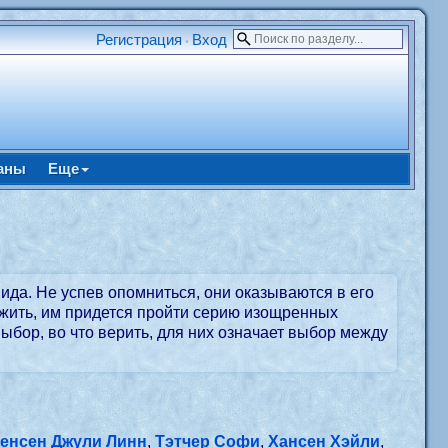
Регистрация
Вход
•
аны
Еще
да. Не успев опомниться, они оказываются в его
ыжить, им придется пройти серию изощренных
ыбор, во что верить, для них означает выбор между
енсен Джули Линн
,
Тэтчер Софи
,
Хансен Хэйли
,