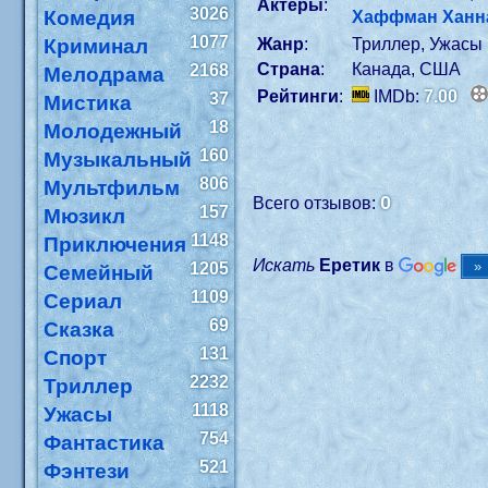
Актеры
:
3026
Комедия
Хаффман Ханн
1077
Криминал
Жанр
:
Триллер, Ужасы
Страна
:
Канада, США
2168
Мелодрама
Рейтинги
:
IMDb:
7.00
37
Мистика
18
Молодежный
160
Музыкальный
806
Мультфильм
0
Всего отзывов:
157
Мюзикл
1148
Приключения
Искать
Еретик
в
1205
Семейный
1109
Сериал
69
Сказка
131
Спорт
2232
Триллер
1118
Ужасы
754
Фантастика
521
Фэнтези