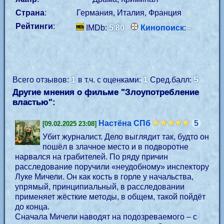
Страна
:
Германия, Италия, Франция
Рейтинги
:
IMDb:
5.80
Кинопоиск
:
-
1
1
5
Всего отзывов:
в т.ч. с оценками:
Сред.балл:
Другие мнения о фильме "Злоупотребление
властью":
Настёна СПб
5
[09.02.2025 23:08]
Убит журналист. Дело выглядит так, будто он
пошёл в злачное место и в подворотне
нарвался на грабителей. По ряду причин
расследование поручили «неудобному» инспектору
Луке Мичели. Он как кость в горле у начальства,
упрямый, принципиальный, в расследовании
применяет жёсткие методы, в общем, такой пойдёт
до конца.
Сначала Мичели наводят на подозреваемого – с