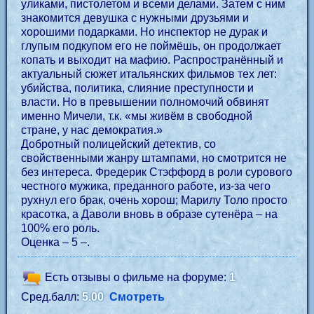
уликами, пистолетом и всеми делами. Затем с ним
знакомится девушка с нужными друзьями и
хорошими подарками. Но инспектор не дурак и
глупым подкупом его не поймёшь, он продолжает
копать и выходит на мафию. Распространённый и
актуальный сюжет итальянских фильмов тех лет:
убийства, политика, слияние преступности и
власти. Но в превышении полномочий обвинят
именно Мичели, т.к. «мы живём в свободной
стране, у нас демократия.»
Добротный полицейский детектив, со
свойственными жанру штампами, но смотрится не
без интереса. Фредерик Стэффорд в роли сурового
честного мужика, преданного работе, из-за чего
рухнул его брак, очень хорош; Марилу Толо просто
красотка, а Даволи вновь в образе сутенёра – на
100% его роль.
Оценка – 5 –.
Есть отзывы о фильме на форуме:
1
Сред.балл:
5.00
Смотреть