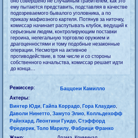
оно совершено не случайным грабителем, как это
ему пытаются представить, подставляя в качестве
подозреваемого бывалого уголовника, а по
приказу мафиозного картеля. Потянув за ниточку,
комиссар начинает распутывать клубок, ведущий к
серьезным людям, контролирующим поставки
героина, нелегальную торговлю оружием и
драгоценностями и тому подобные незаконные
операции. Несмотря на активное
противодействие, в том числе и со стороны
собственного начальства, комиссар решает идти
до конца…
Режиссер
:
Баццони Камилло
Актеры
:
Винтер Юди
,
Гайпа Коррадо
,
Гора Клаудио
,
Даволи Нинетто
,
Замуто Элио
,
Колльдехофф
Райнхард
,
Леонтини Гуидо
,
Стэффорд
Фредерик
,
Толо Марилу
,
Фабрици Франко
Жанр
:
Драма, Криминал