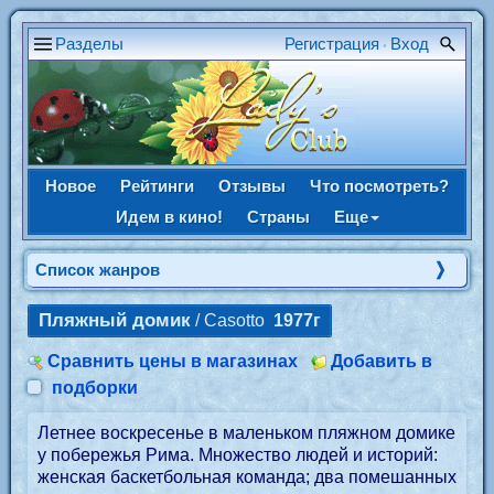
Разделы
Регистрация
Вход
•
Новое
Рейтинги
Отзывы
Что посмотреть?
Идем в кино!
Страны
Еще
Список жанров
Пляжный домик
/ Casotto
1977г
Сравнить цены в магазинах
Добавить в
подборки
Летнее воскресенье в маленьком пляжном домике
у побережья Рима. Множество людей и историй:
женская баскетбольная команда; два помешанных