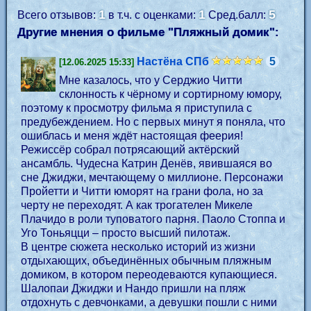
1
1
5
Всего отзывов:
в т.ч. с оценками:
Сред.балл:
Другие мнения о фильме "Пляжный домик":
Настёна СПб
5
[12.06.2025 15:33]
Мне казалось, что у Серджио Читти
склонность к чёрному и сортирному юмору,
поэтому к просмотру фильма я приступила с
предубеждением. Но с первых минут я поняла, что
ошиблась и меня ждёт настоящая феерия!
Режиссёр собрал потрясающий актёрский
ансамбль. Чудесна Катрин Денёв, явившаяся во
сне Джиджи, мечтающему о миллионе. Персонажи
Пройетти и Читти юморят на грани фола, но за
черту не переходят. А как трогателен Микеле
Плачидо в роли туповатого парня. Паоло Стоппа и
Уго Тоньяцци – просто высший пилотаж.
В центре сюжета несколько историй из жизни
отдыхающих, объединённых обычным пляжным
домиком, в котором переодеваются купающиеся.
Шалопаи Джиджи и Нандо пришли на пляж
отдохнуть с девчонками, а девушки пошли с ними