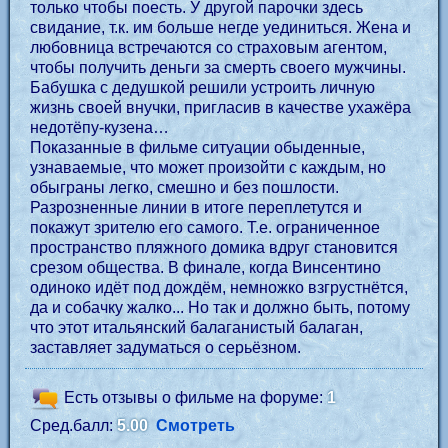
только чтобы поесть. У другой парочки здесь
свидание, т.к. им больше негде уединиться. Жена и
любовница встречаются со страховым агентом,
чтобы получить деньги за смерть своего мужчины.
Бабушка с дедушкой решили устроить личную
жизнь своей внучки, пригласив в качестве ухажёра
недотёпу-кузена…
Показанные в фильме ситуации обыденные,
узнаваемые, что может произойти с каждым, но
обыграны легко, смешно и без пошлости.
Разрозненные линии в итоге переплетутся и
покажут зрителю его самого. Т.е. ограниченное
пространство пляжного домика вдруг становится
срезом общества. В финале, когда Винсентино
одиноко идёт под дождём, немножко взгрустнётся,
да и собачку жалко... Но так и должно быть, потому
что этот итальянский балаганистый балаган,
заставляет задуматься о серьёзном.
Есть отзывы о фильме на форуме:
1
Сред.балл:
5.00
Смотреть