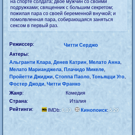
на спорте солдата; двое мужчин со своими
подружками; священник с большим секретом;
пожилая пара со своей беременной внучкой; и
помолвленная пара, собирающаяся заняться
сексом в первый раз.
Режиссер
:
Читти Серджо
Актеры
:
Альгранти Клара
,
Денев Катрин
,
Мелато Анна
,
Мелато Марианджела
,
Плачидо Микеле
,
Пройетти Джиджи
,
Стоппа Паоло
,
Тоньяцци Уго
,
Фостер Джоди
,
Читти Франко
Жанр
:
Комедия
Страна
:
Италия
Рейтинги
:
IMDb:
6.10
Кинопоиск
:
5.29