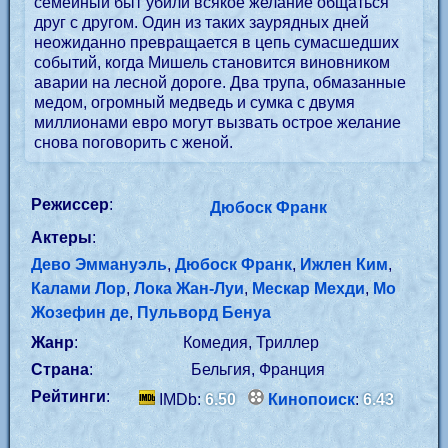
семейный быт убили всякое желание общаться
друг с другом. Один из таких заурядных дней
неожиданно превращается в цепь сумасшедших
событий, когда Мишель становится виновником
аварии на лесной дороге. Два трупа, обмазанные
медом, огромный медведь и сумка с двумя
миллионами евро могут вызвать острое желание
снова поговорить с женой.
Режиссер
:
Дюбоск Франк
Актеры
:
Дево Эммануэль
,
Дюбоск Франк
,
Ижлен Ким
,
Калами Лор
,
Лока Жан-Луи
,
Мескар Мехди
,
Мо
Жозефин де
,
Пульворд Бенуа
Жанр
:
Комедия, Триллер
Страна
:
Бельгия, Франция
Рейтинги
:
IMDb:
6.50
Кинопоиск
:
6.43