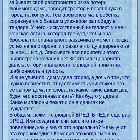
забывает своё расстройство из-за потери
любимого дома, заводит трактор и везет внука в
город, на конкурс. Тем временем мать ребенка
соревнуется с бывшим ухажером за победу в
тендере. У него - искусственный интеллект, у нее -
женская логика, которая требует, чтобы она
бросила потенциального заказчика в момент, когда
успех на ее стороне, и поехала к отцу в деревню за
сыном… и т. д. Описывать все перипетии этого
ширпотреба желания нет. Фантазия сценариста
далека от оригинальности, сплошной примитив,
шаблонность и тупость.
И еще удивило: дом у деда сгорел, а дочь о том, что
нужно возместить отцу стоимость уничтоженного
её сыном дома ни слова, на какие такие шиши дед
будет его восстанавливать? Как будто у деда в
банке миллионы лежат и он в деньгах не
нуждается.
В общем, сюжет - сплошной БРЕД, БРЕД и еще раз
БРЕД. Или создатели считают, что такое
поведение, как у внука это нормально? Чему учит
эта горе-комедия? Комедия это когда смешно,
здесь же смешного ничего нет, наглые выходки