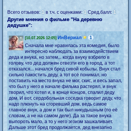
1
1
1
Всего отзывов:
в т.ч. с оценками:
Сред.балл:
Другие мнения о фильме "На деревню
дедушке":
ИнВериал
1
[10.07.2026 12:05]
Сначала мне нравилась эта комедия, было
интересно наблюдать за взаимодействием
деда и внука, но затем... когда внуку взбрело в
голову, что дед должен отвезти его в город, а тот
отказался... начался бред сивой кобылы. Внук стал
сильно пакостить деду, а тот всё понимал, но
поставить на место внука не мог, скис, и весь запал,
что был у него в начале фильма растерял, и внук
творил, что хотел и, в конце концов, спалил деду
дом. И вот, сердобольная соседка говорит деду, что
надо плюнуть на сгоревший дом, ведь самое
главное внук, а дом и так был никудышным (по её
словам, а не на самом деле). Да за такое внука
выпороть мало, а то у него эгоизм зашкаливает.
Дальше этот бред продолжается, дед внезапно