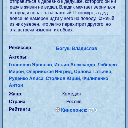
отправиться в деревню к дедушке, которого он ни
разу в жизни не видел. Владик мечтает вернуться
в город и попасть на важный IT-конкурс, а дед
вовсе не намерен идти у него на поводу. Каждый
из них уверен, что легко перехитрит другого, но
эта встреча изменит их обоих.
Режиссер
:
Богуш Владислав
Актеры
:
Головнев Ярослав
,
Ильин Александр
,
Лебедев
Мирон
,
Олеринская Ингрид
,
Орлова Татьяна
,
Руденко Алиса
,
Стоянов Юрий
,
Филипенко
Антон
Жанр
:
Комедия
Страна
:
Россия
Рейтинги
:
Кинопоиск
:
7.73