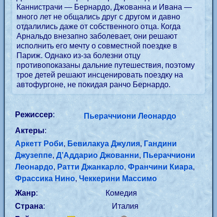
Каннистрачи — Бернардо, Джованна и Ивана —
много лет не общались друг с другом и давно
отдалились даже от собственного отца. Когда
Арнальдо внезапно заболевает, они решают
исполнить его мечту о совместной поездке в
Париж. Однако из-за болезни отцу
противопоказаны дальние путешествия, поэтому
трое детей решают инсценировать поездку на
автофургоне, не покидая ранчо Бернардо.
Режиссер
:
Пьераччиони Леонардо
Актеры
:
Аркетт Роби
,
Бевилакуа Джулия
,
Гандини
Джузеппе
,
Д’Аддарио Джованни
,
Пьераччиони
Леонардо
,
Ратти Джанкарло
,
Франчини Киара
,
Фрассика Нино
,
Чеккерини Массимо
Жанр
:
Комедия
Страна
:
Италия