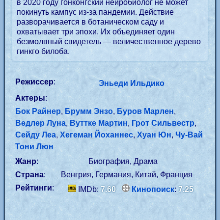
в 2020 году гонконгский нейробиолог не может
покинуть кампус из-за пандемии. Действие
разворачивается в ботаническом саду и
охватывает три эпохи. Их объединяет один
безмолвный свидетель — величественное дерево
гинкго билоба.
Режиссер
:
Эньеди Ильдико
Актеры
:
Бок Райнер
,
Брумм Энзо
,
Буров Марлен
,
Ведлер Луна
,
Вуттке Мартин
,
Грот Сильвестр
,
Сейду Леа
,
Хегеман Йоханнес
,
Хуан Юн
,
Чу-Вай
Тони Люн
Жанр
:
Биография, Драма
Страна
:
Венгрия, Германия, Китай, Франция
Рейтинги
:
IMDb:
7.60
Кинопоиск
:
7.25