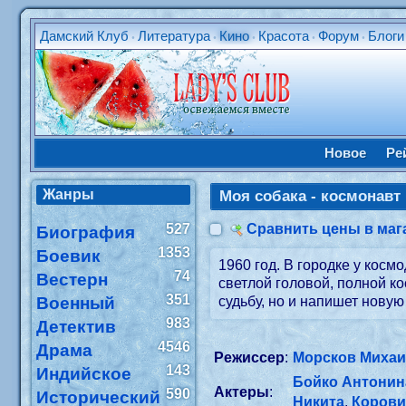
Дамский Клуб
Литература
Кино
Красота
Форум
Блоги
•
•
•
•
•
Новое
Ре
Жанры
Моя собака - космонавт
527
Сравнить цены в маг
Биография
1353
Боевик
1960 год. В городке у кос
74
Вестерн
светлой головой, полной к
351
Военный
судьбу, но и напишет новую
983
Детектив
4546
Драма
Режиссер
:
Морсков Миха
143
Индийское
Бойко Антонин
Актеры
:
590
Исторический
Никита
,
Корови