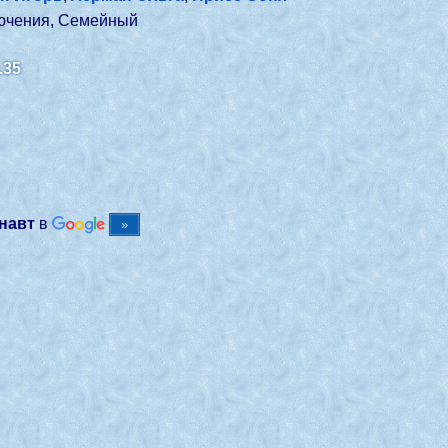
ючения, Семейный
.35
онавт
в