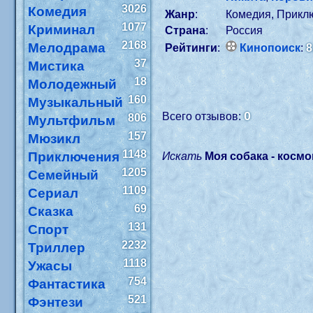
3026
Комедия
Жанр
:
Комедия, Прикл
1077
Криминал
Страна
:
Россия
2168
Мелодрама
Рейтинги
:
Кинопоиск
:
8
37
Мистика
18
Молодежный
160
Музыкальный
0
Всего отзывов:
806
Мультфильм
157
Мюзикл
1148
Приключения
Искать
Моя собака - косм
1205
Семейный
1109
Сериал
69
Сказка
131
Спорт
2232
Триллер
1118
Ужасы
754
Фантастика
521
Фэнтези