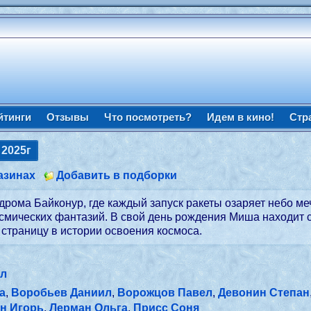
йтинги
Отзывы
Что посмотреть?
Идем в кино!
Стр
2025г
азинах
Добавить в подборки
модрома Байконур, где каждый запуск ракеты озаряет небо 
осмических фантазий. В свой день рождения Миша находит с
 страницу в истории освоения космоса.
ил
а
,
Воробьев Даниил
,
Ворожцов Павел
,
Девонин Степан
н Игорь
,
Лерман Ольга
,
Присс Соня