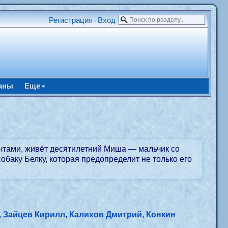
Регистрация
Вход
•
аны
Еще
мечтами, живёт десятилетний Миша — мальчик со
обаку Белку, которая предопределит не только его
,
Зайцев Кирилл
,
Калихов Дмитрий
,
Конкин