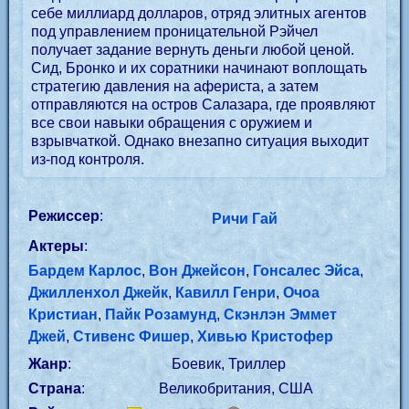
себе миллиард долларов, отряд элитных агентов
под управлением проницательной Рэйчел
получает задание вернуть деньги любой ценой.
Сид, Бронко и их соратники начинают воплощать
стратегию давления на афериста, а затем
отправляются на остров Салазара, где проявляют
все свои навыки обращения с оружием и
взрывчаткой. Однако внезапно ситуация выходит
из-под контроля.
Режиссер
:
Ричи Гай
Актеры
:
Бардем Карлос
,
Вон Джейсон
,
Гонсалес Эйса
,
Джилленхол Джейк
,
Кавилл Генри
,
Очоа
Кристиан
,
Пайк Розамунд
,
Скэнлэн Эммет
Джей
,
Стивенс Фишер
,
Хивью Кристофер
Жанр
:
Боевик, Триллер
Страна
:
Великобритания, США