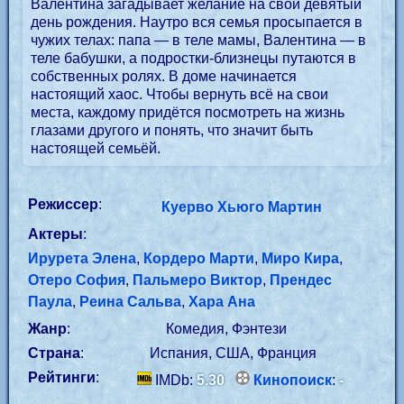
Валентина загадывает желание на свой девятый
день рождения. Наутро вся семья просыпается в
чужих телах: папа — в теле мамы, Валентина — в
теле бабушки, а подростки-близнецы путаются в
собственных ролях. В доме начинается
настоящий хаос. Чтобы вернуть всё на свои
места, каждому придётся посмотреть на жизнь
глазами другого и понять, что значит быть
настоящей семьёй.
Режиссер
:
Куерво Хьюго Мартин
Актеры
:
Ирурета Элена
,
Кордеро Марти
,
Миро Кира
,
Отеро София
,
Пальмеро Виктор
,
Прендес
Паула
,
Реина Сальва
,
Хара Ана
Жанр
:
Комедия, Фэнтези
Страна
:
Испания, США, Франция
Рейтинги
:
IMDb:
5.30
Кинопоиск
:
-