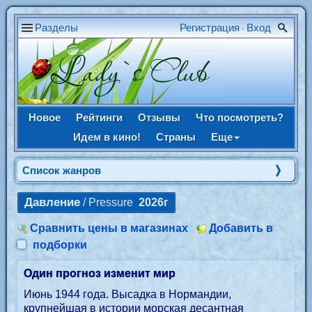
Разделы
Регистрация
Вход
•
Новое
Рейтинги
Отзывы
Что посмотреть?
Идем в кино!
Страны
Еще
Список жанров
Давление
/ Pressure
2026г
Сравнить цены в магазинах
Добавить в
подборки
Один прогноз изменит мир
Июнь 1944 года. Высадка в Нормандии,
крупнейшая в истории морская десантная