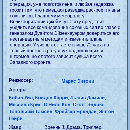
операция, уже подготовлена, и любая задержка
грозит тем, что немецкая разведка раскроет планы
союзников. Главному метеорологу
Великобритании Джеймсу Стэггу предстоит
убедить все командование союзных сил во главе с
генералом Дуайтом Эйзенхауэром довериться его
нестандартным методам и изменить планы
операции. У ученых остается лишь 72 часа на
точный прогноз сразу двух надвигающихся
штормов, но от этого зависит судьба всего
Западного фронта.
Режиссер
:
Марас Энтони
Актеры
:
Кобан Уил
,
Кондон Керри
,
Льюис Дэмиэн
,
Мессина Крис
,
О’Нилл Кон
,
Скотт Эндрю
,
Топольски Тэмсин
,
Фрейзер Брендан
,
Эштон
Генри
Жанр
:
Военный, Драма, Триллер