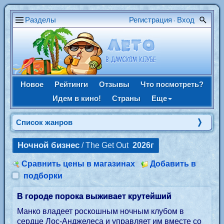
Разделы
Регистрация
Вход
•
Новое
Рейтинги
Отзывы
Что посмотреть?
Идем в кино!
Страны
Еще
Список жанров
Ночной бизнес
/ The Get Out
2026г
Сравнить цены в магазинах
Добавить в
подборки
В городе порока выживает крутейший
Манко владеет роскошным ночным клубом в
сердце Лос-Анджелеса и управляет им вместе со