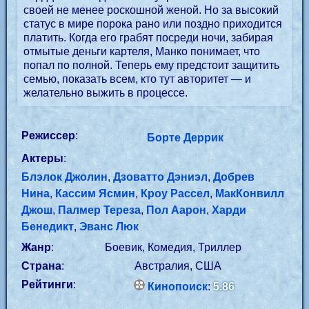
своей не менее роскошной женой. Но за высокий
статус в мире порока рано или поздно приходится
платить. Когда его грабят посреди ночи, забирая
отмытые деньги картеля, Манко понимает, что
попал по полной. Теперь ему предстоит защитить
семью, показать всем, кто тут авторитет — и
желательно выжить в процессе.
Режиссер
:
Борте Деррик
Актеры
:
Блэлок Джолин
,
Дзоватто Дэниэл
,
Добрев
Нина
,
Кассим Ясмин
,
Кроу Рассел
,
МакКонвилл
Джош
,
Палмер Тереза
,
Пол Аарон
,
Харди
Бенедикт
,
Эванс Люк
Жанр
:
Боевик, Комедия, Триллер
Страна
:
Австралия, США
Рейтинги
:
Кинопоиск
:
5.86