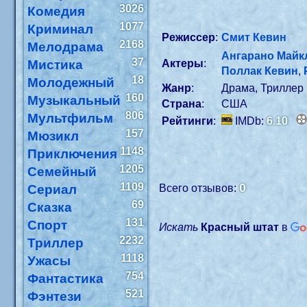
3026
Комедия
1077
Криминал
Режиссер
:
Смит Кевин
2168
Мелодрама
Ангарано Майк
37
Мистика
Актеры
:
Поллак Кевин
,
18
Молодежный
Жанр
:
Драма, Триллер
160
Музыкальный
Страна
:
США
806
Мультфильм
Рейтинги
:
IMDb:
6.10
157
Мюзикл
1148
Приключения
1205
Семейный
1109
0
Сериал
Всего отзывов:
69
Сказка
131
Спорт
Искать
Красный штат
в
2232
Триллер
1118
Ужасы
754
Фантастика
521
Фэнтези