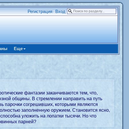
Регистрация
Вход
•
аны
Еще
ротические фантазии заканчиваются тем, что,
озной общины. В стремлении направить на путь
вь парочки согрешивших, которыми являются
 полностью заполненную оружием. Становится ясно,
, способна уложить на лопатки тысячи. Но что
повинных парней?