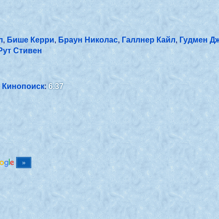
л
,
Бише Керри
,
Браун Николас
,
Галлнер Кайл
,
Гудмен Д
Рут Стивен
Кинопоиск
:
6.37