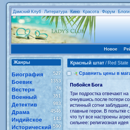
Дамский Клуб
Литература
Кино
Красота
Форум
Блоги
•
•
•
•
•
Новое
Ре
Жанры
Красный штат
/ Red Stat
527
Сравнить цены в маг
Биография
1353
Боевик
Побойся Бога
74
Вестерн
Три подростка отвечают на
351
Военный
очнувшись после потери со
983
Детектив
истинный сотни заблудших
4546
главные герои. В попытке 
Драма
что тут все настроены агре
143
Индийское
сильнее: религиозная идея
590
Исторический