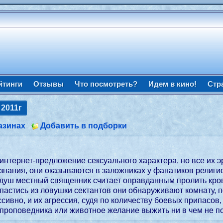
йтинги
Отзывы
Что посмотреть?
Идем в кино!
Стр
e
2011г
азинах
Добавить в подборки
 интернет-предложение сексуального характера, но все их э
знания, они оказываются в заложниках у фанатиков религи
 душ местный священник считает оправданным пролить кро
спастись из ловушки сектантов они обнаруживают комнату,
ссивно, и их агрессия, судя по количеству боевых припасов
 проповедника или животное желание выжить ни в чем не 