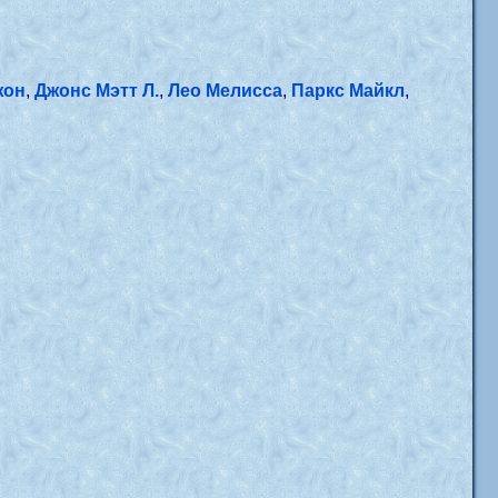
жон
,
Джонс Мэтт Л.
,
Лео Мелисса
,
Паркс Майкл
,