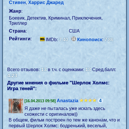
Стивен
,
Харрис Джаред
Жанр
:
Боевик, Детектив, Криминал, Приключения,
Триллер
Страна
:
США
Рейтинги
:
IMDb:
7.40
Кинопоиск
:
7.86
13
13
Всего отзывов:
в т.ч. с оценками:
Сред.балл:
4.23
Другие мнения о фильме "Шерлок Холмс:
Игра теней":
Anastazia
4
[16.04.2013 09:58]
Я даже не пыталась уже искать здесь
схожести с оригиналом))
В общем, фильм построен по тем же канонам, что и
первый Шерлок Холмс: бодренький, веселый,