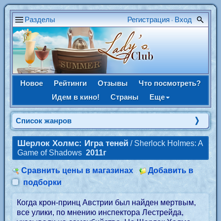
Разделы
Регистрация
Вход
•
Новое
Рейтинги
Отзывы
Что посмотреть?
Идем в кино!
Страны
Еще
Список жанров
Шерлок Холмс: Игра теней
/ Sherlock Holmes: A
Game of Shadows
2011г
Сравнить цены в магазинах
Добавить в
подборки
Когда крон-принц Австрии был найден мертвым,
все улики, по мнению инспектора Лестрейда,