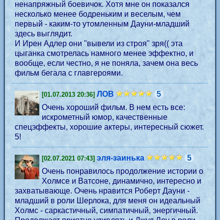
ненапряжный боевичок. Хотя мне он показался
несколько менее бодреньким и веселым, чем
первый - каким-то утомленным Дауни-младший
здесь выглядит.
И Ирен Адлер они "вывели из строя" зря(( эта
цыганка смотрелась намного менее эффектно, и
вообще, если честно, я не поняла, зачем она весь
фильм бегала с главгероями.
ЛОВ
5
[01.07.2013 20:36]
Очень хороший фильм. В нем есть все:
искрометный юмор, качественные
спецэффекты, хорошие актеры, интересный сюжет.
5!
эля-заинька
5
[02.07.2021 07:43]
Очень понравилось продолжение истории о
Холмсе и Ватсоне, динамично, интересно и
захватывающе. Очень нравится Роберт Дауни -
младший в роли Шерлока, для меня он идеальный
Холмс - саркастичный, симпатичный, энергичный.