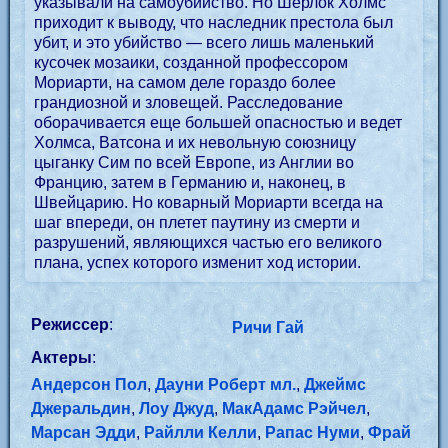
указывали на самоубийство. Но Шерлок Холмс
приходит к выводу, что наследник престола был
убит, и это убийство — всего лишь маленький
кусочек мозаики, созданной профессором
Мориарти, на самом деле гораздо более
грандиозной и зловещей. Расследование
оборачивается еще большей опасностью и ведет
Холмса, Ватсона и их невольную союзницу
цыганку Сим по всей Европе, из Англии во
Францию, затем в Германию и, наконец, в
Швейцарию. Но коварный Мориарти всегда на
шаг впереди, он плетет паутину из смерти и
разрушений, являющихся частью его великого
плана, успех которого изменит ход истории.
Режиссер
:
Ричи Гай
Актеры
:
Андерсон Пол
,
Дауни Роберт мл.
,
Джеймс
Джеральдин
,
Лоу Джуд
,
МакАдамс Рэйчел
,
Марсан Эдди
,
Райлли Келли
,
Рапас Нуми
,
Фрай