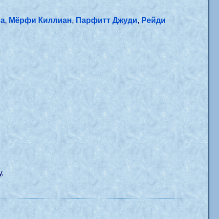
на
,
Мёрфи Киллиан
,
Парфитт Джуди
,
Рейди
.