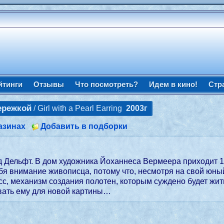
йтинги
Отзывы
Что посмотреть?
Идем в кино!
Стр
ережкой
/ Girl with a Pearl Earring
2003г
азинах
Добавить в подборки
од Дельфт. В дом художника Йоханнеса Вермеера приходит 1
я внимание живописца, потому что, несмотря на свой юный 
есс, механизм создания полотен, которым суждено будет жи
вать ему для новой картины…