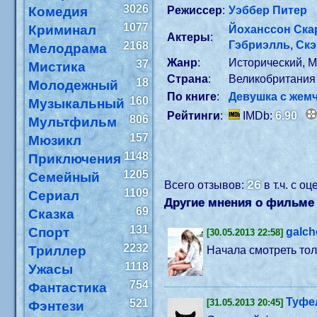
3026
Комедия
Режиссер
:
Уэббер Питер
1077
Криминал
Йоханссон Ска
Актеры
:
Гэбриэлль
,
Скэ
2168
Мелодрама
Жанр
:
Исторический, 
37
Мистика
Страна
:
Великобритания
18
Молодежный
По книге
:
Девушка с жем
160
Музыкальный
Рейтинги
:
IMDb:
6.90
806
Мультфильм
157
Мюзикл
1148
Приключения
1205
Семейный
26
Всего отзывов:
в т.ч. с о
1109
Сериал
Другие мнения о фильме
69
Сказка
131
Спорт
galc
[30.05.2013 22:58]
2232
Триллер
Начала смотреть тол
1118
Ужасы
754
Фантастика
Туфе
521
[31.05.2013 20:45]
Фэнтези