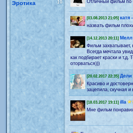
Отличный фильм по о
10
Эротика
катя 
[03.08.2013 21:05]
назвать фильм плохи
Мелл
[14.12.2013 20:11]
Фильм захватывает, 
Всегда мечтала увиде
как подбирает краски и т.д.
оторваться)))
Дели
[20.02.2017 22:35]
Красиво и достоверн
зацепила, скучная и
illa
[18.03.2017 19:11]
Мне фильм понравил