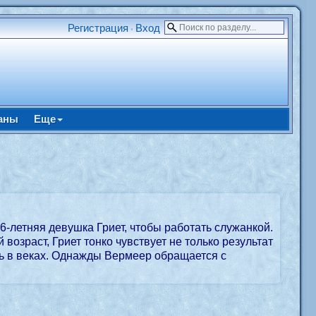
Регистрация
Вход
•
аны
Еще
6-летняя девушка Гриет, чтобы работать служанкой.
возраст, Гриет тонко чувствует не только результат
ть в веках. Однажды Вермеер обращается с