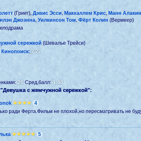
рлетт
(Гриет),
Дэвис Эсси
,
Макхаллем Крис
,
Манн Алаки
нлэн Джоэнна
,
Уилкинсон Том
,
Фёрт Колин
(Вермеер)
Мелодрама
чужной сережкой
(Шевалье Трейси)
Кинопоиск
:
7.22
26
4.46
ценками:
Сред.балл:
 "Девушка с жемчужной сережкой":
honok
4
ько ради Ферта.Фильм не плохой,но пересматривать не буду
лька
5