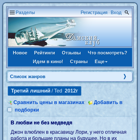
Разделы
Регистрация
Вход
•
Новое
Рейтинги
Отзывы
Что посмотреть?
Идем в кино!
Страны
Еще
Список жанров
Третий лишний
/ Ted
2012г
Сравнить цены в магазинах
Добавить в
подборки
В любви не без медведя
Джон влюблен в красавицу Лори, у него отличная
работа и большие планы на будущее. Но в их