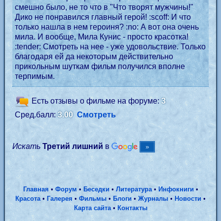
смешно было, не то что в "Что творят мужчины!"
Дико не понравился главный герой! :scoff: И что
только нашла в нем героиня? :no: А вот она очень
мила. И вообще, Мила Кунис - просто красотка!
:tender: Смотреть на нее - уже удовольствие. Только
благодаря ей да некоторым действительно
прикольным шуткам фильм получился вполне
терпимым.
Есть отзывы о фильме на форуме:
3
Сред.балл:
3.00
Смотреть
Искать
Третий лишний
в
Главная
•
Форум
•
Беседки
•
Литература
•
Инфокниги
•
Красота
•
Галерея
•
Фильмы
•
Блоги
•
Журналы
•
Новости
•
Карта сайта
•
Контакты