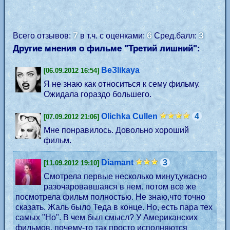
7
6
3
Всего отзывов:
в т.ч. с оценками:
Сред.балл:
Другие мнения о фильме "Третий лишний":
BeЗlikaya
[06.09.2012 16:54]
Я не знаю как относиться к сему фильму.
Ожидала гораздо большего.
Olichka Cullen
4
[07.09.2012 21:06]
Мне понравилось. Довольно хороший
фильм.
Diamant
3
[11.09.2012 19:10]
Смотрела первые несколько минут,ужасно
разочаровавшаяся в нем. потом все же
посмотрела фильм полностью. Не знаю,что точно
сказать. Жаль было Теда в конце. Но, есть пара тех
самых "Но". В чем был смысл? У Американских
фильмов, почему-то так просто исполняются