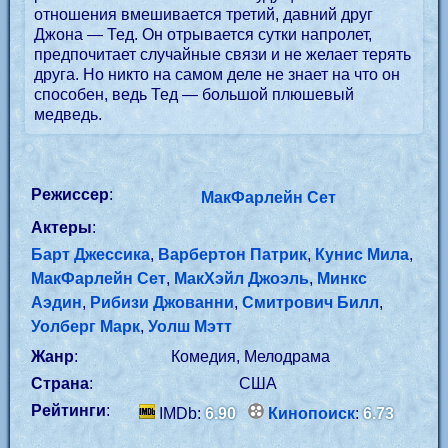
отношения вмешивается третий, давний друг
Джона — Тед. Он отрывается сутки напролет,
предпочитает случайные связи и не желает терять
друга. Но никто на самом деле не знает на что он
способен, ведь Тед — большой плюшевый
медведь.
Режиссер
:
МакФарлейн Сет
Актеры
:
Барт Джессика
,
Варбертон Патрик
,
Кунис Мила
,
МакФарлейн Сет
,
МакХэйл Джоэль
,
Минкс
Аэдин
,
Рибизи Джованни
,
Смитрович Билл
,
Уолберг Марк
,
Уолш Мэтт
Жанр
:
Комедия, Мелодрама
Страна
:
США
Рейтинги
:
IMDb:
6.90
Кинопоиск
:
6.73