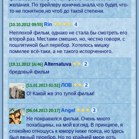
желания. По трейлеру конечно,знала,что будет, что-
то не понятное,но чтоб до такой степени.
Rin
4
[10.10.2012 09:55]
Неплохой фильм, однако не стала бы смотреть его
второй раз. Местами смешно, но, честно говоря, с
пошлятиной был перебор. Хотелось мишку
помилее всё-таки, а не такого испорченного.
Alternatuva
2
[19.11.2012 16:46]
бредовый фильм
ЛОВ
2
[11.01.2013 01:51]
О! Какой же это тупой фильм!
Angel
3
[06.04.2013 20:17]
Не понравился фильм. Очень много
похабщины, на мой взгляд. В принципе, я
спокойно отношусь к юмору ниже пояса, но здесь
был явный перебор. Но по крайней мере хоть