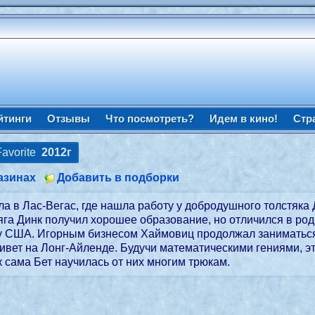
йтинги
Отзывы
Что посмотреть?
Идем в кино!
Стр
Favorite
2012г
азинах
Добавить в подборки
ла в Лас-Вегас, где нашла работу у добродушного толстяк
яга Динк получил хорошее образование, но отличился в род
цу США. Игорным бизнесом Хаймовиц продолжал заниматьс
ивет на Лонг-Айленде. Будучи математическими гениями, эт
к сама Бет научилась от них многим трюкам.