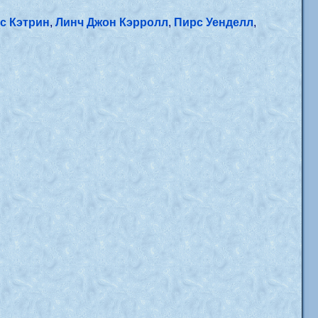
с Кэтрин
,
Линч Джон Кэрролл
,
Пирс Уенделл
,