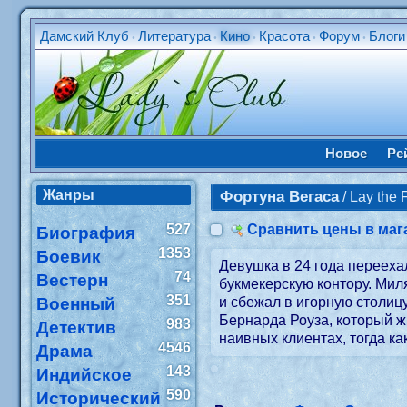
Дамский Клуб
Литература
Кино
Красота
Форум
Блоги
•
•
•
•
•
Новое
Ре
Жанры
Фортуна Вегаса
/ Lay the 
527
Сравнить цены в маг
Биография
1353
Боевик
Девушка в 24 года перееха
74
Вестерн
букмекерскую контору. Мил
351
Военный
и сбежал в игорную столи
Бернарда Роуза, который ж
983
Детектив
наивных клиентах, тогда ка
4546
Драма
143
Индийское
590
Исторический