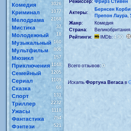
Режиссер
:
Фрирз Стивен
3026
Комедия
Бернсен Корби
1077
Криминал
Актеры
:
Препон Лаура
,
2168
Мелодрама
Жанр
:
Комедия
37
Мистика
Страна
:
Великобритания
18
Молодежный
Рейтинги
:
IMDb:
4.90
160
Музыкальный
806
Мультфильм
157
Мюзикл
1148
Приключения
0
Всего отзывов:
1205
Семейный
1109
Сериал
Искать
Фортуна Вегаса
в
69
Сказка
131
Спорт
2232
Триллер
1118
Ужасы
754
Фантастика
521
Фэнтези