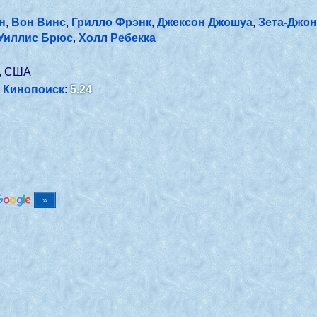
н
,
Вон Винс
,
Грилло Фрэнк
,
Джексон Джошуа
,
Зета-Джон
Уиллис Брюс
,
Холл Ребекка
, США
Кинопоиск
:
5.24