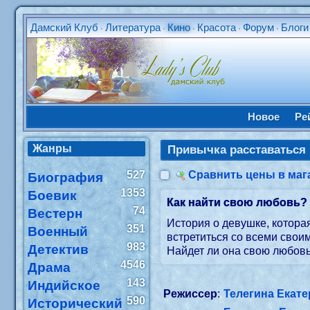
Дамский Клуб
Литература
Кино
Красота
Форум
Блоги
•
•
•
•
•
Новое
Ре
Жанры
Привычка расставаться
527
Сравнить цены в маг
Биография
1353
Боевик
Как найти свою любовь?
74
Вестерн
История о девушке, котора
351
Военный
встретиться со всеми своим
983
Детектив
Найдет ли она свою любовь
4546
Драма
143
Индийское
Режиссер
:
Телегина Екат
590
Исторический