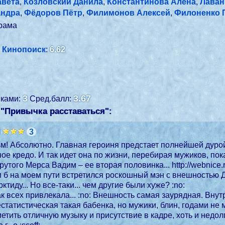
авета
,
Козловский Данила
,
Константинова Алёна
,
Лаван
андра
,
Фёдоров Пётр
,
Филимонов Алексей
,
Филоненко 
рама
Кинопоиск
:
6.62
3
3.67
енками:
Сред.балл:
"Привычка расставаться":
l
3
! Абсолютно. Главная героиня предстает полнейшей дурой, б
ное кредо. И так идет она по жизни, перебирая мужиков, пок
вторая половинка... http://webnice.ru/forum/images/advsmiles/mda.gif Тут, конечно,
 б на моем пути встретился роскошный мэн с внешностью Дан
тиду... Но все-таки... чем другие были хуже? :no:
ак всех привлекала... :no: Внешность самая заурядная. Вну
етить отличную музыку и присутствие в кадре, хоть и недол