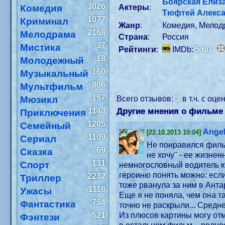
Боярская Елиз
3026
Комедия
Актеры
:
Тюфтей Алекс
1077
Криминал
Жанр
:
Комедия, Мелод
2168
Мелодрама
Страна
:
Россия
37
Мистика
Рейтинги
:
IMDb:
5.60
18
Молодежный
160
Музыкальный
806
Мультфильм
157
3
Мюзикл
Всего отзывов:
в т.ч. с оц
1148
Другие мнения о фильме 
Приключения
1205
Семейный
Ange
[22.10.2013 10:04]
1109
Сериал
Не понравился фильм
69
Сказка
не хочу" - ее жизнен
131
Спорт
немногословный водитель крутого Мерса Вадим – ее 
героиню понять можно: если
2232
Триллер
тоже рванула за ним в Антарк
1118
Ужасы
Еще я не поняла, чем она т
754
Фантастика
521
Из плюсов картины могу отм
Фэнтези