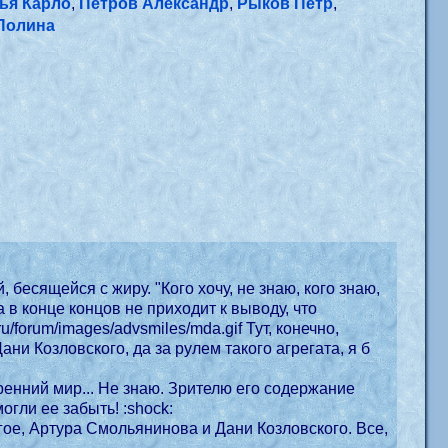
ья Карло
,
Петров Александр
,
Рыков Петр
,
Полина
есящейся с жиру. "Кого хочу, не знаю, кого знаю,
а в конце концов не приходит к выводу, что
и Козловского, да за рулем такого агрегата, я б
тренний мир... Не знаю. Зрителю его содержание
точно не раскрыли... Среднестатистическая такая бабенка, но мужики, блин, годами не могли ее забыть! :shock:
гое, Артура Смольянинова и Дани Козловского. Все,