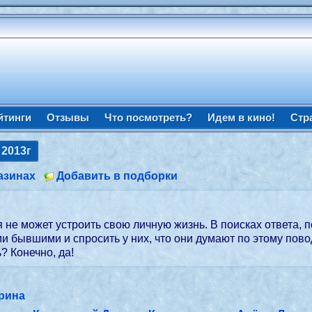
йтинги
Отзывы
Что посмотреть?
Идем в кино!
Стр
2013г
азинах
Добавить в подборки
я не может устроить свою личную жизнь. В поисках ответа, 
и бывшими и спросить у них, что они думают по этому повод
? Конечно, да!
ерина