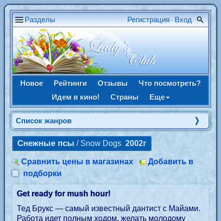
Разделы
Регистрация
Вход
•
Новое
Рейтинги
Отзывы
Что посмотреть?
Идем в кино!
Страны
Еще
Список жанров
Снежные псы
/ Snow Dogs
2002г
Сравнить цены в магазинах
Добавить в
подборки
Get ready for mush hour!
Тед Брукс — самый известный дантист с Майами.
Работа идет полным ходом, желать молодому