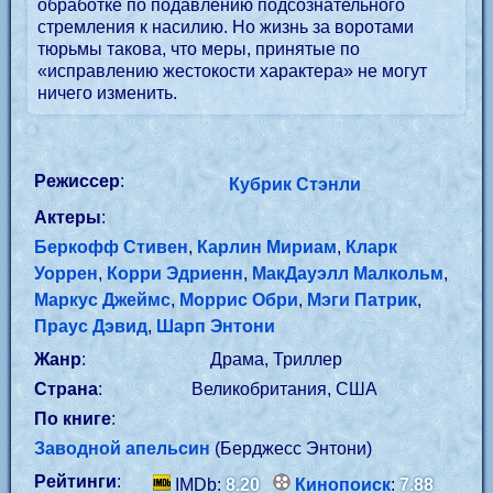
обработке по подавлению подсознательного
стремления к насилию. Но жизнь за воротами
тюрьмы такова, что меры, принятые по
«исправлению жестокости характера» не могут
ничего изменить.
Режиссер
:
Кубрик Стэнли
Актеры
:
Беркофф Стивен
,
Карлин Мириам
,
Кларк
Уоррен
,
Корри Эдриенн
,
МакДауэлл Малкольм
,
Маркус Джеймс
,
Моррис Обри
,
Мэги Патрик
,
Праус Дэвид
,
Шарп Энтони
Жанр
:
Драма, Триллер
Страна
:
Великобритания, США
По книге
:
Заводной апельсин
(Берджесс Энтони)
Рейтинги
:
IMDb:
8.20
Кинопоиск
:
7.88