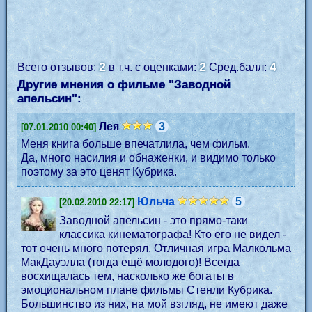
2
2
4
Всего отзывов:
в т.ч. с оценками:
Сред.балл:
Другие мнения о фильме "Заводной
апельсин":
Лея
3
[07.01.2010 00:40]
Меня книга больше впечатлила, чем фильм.
Да, много насилия и обнаженки, и видимо только
поэтому за это ценят Кубрика.
Юльча
5
[20.02.2010 22:17]
Заводной апельсин - это прямо-таки
классика кинематографа! Кто его не видел -
тот очень много потерял. Отличная игра Малкольма
МакДауэлла (тогда ещё молодого)! Всегда
восхищалась тем, насколько же богаты в
эмоциональном плане фильмы Стенли Кубрика.
Большинство из них, на мой взгляд, не имеют даже