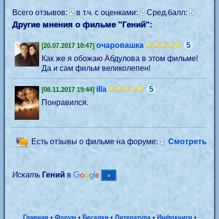
2
2
5
Всего отзывов:
в т.ч. с оценками:
Сред.балл:
Другие мнения о фильме "Гений":
очаровашка
5
[20.07.2017 10:47]
Как же я обожаю Абдулова в этом фильме!
Да и сам фильм великолепен!
illa
5
[08.11.2017 19:44]
Понравился.
Есть отзывы о фильме на форуме:
1
Смотреть
Искать
Гений
в
Главная
•
Форум
•
Беседки
•
Литература
•
Инфокниги
•