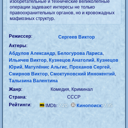
изобретательные и технические великолепные
операции задевают интересы не только
правоохранительных органов, но и кровожадных
мафиозных структур.
Режиссер
:
Сергеев Виктор
Актеры
:
Абдулов Александр
,
Белогурова Лариса
,
Ильичев Виктор
,
Кузнецов Анатолий
,
Кузнецов
Юрий
,
Матулёнис Альгис
,
Проханов Сергей
,
Смирнов Виктор
,
Смоктуновский Иннокентий
,
Талызина Валентина
Жанр
:
Комедия, Криминал
Страна
:
СССР
Рейтинги
:
IMDb:
7.20
Кинопоиск
:
7.95