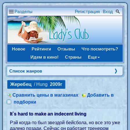
Разделы
Регистрация
Вход
•
Новое
Рейтинги
Отзывы
Что посмотреть?
Идем в кино!
Страны
Еще
Список жанров
Жеребец
/ Hung
2009г
Сравнить цены в магазинах
Добавить в
подборки
It`s hard to make an indecent living
Рэй когда-то был звездой бейсбола, но все это уже
далеко позади. Сейчас он работает тренером