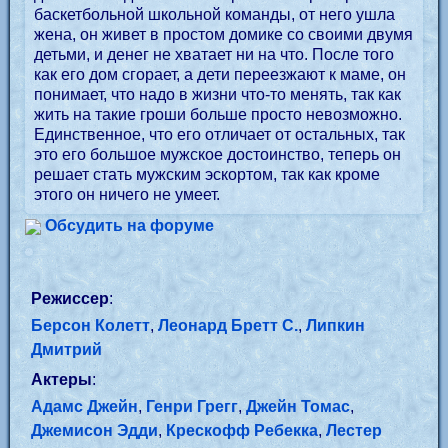
баскетбольной школьной команды, от него ушла
жена, он живет в простом домике со своими двумя
детьми, и денег не хватает ни на что. После того
как его дом сгорает, а дети переезжают к маме, он
понимает, что надо в жизни что-то менять, так как
жить на такие гроши больше просто невозможно.
Единственное, что его отличает от остальных, так
это его большое мужское достоинство, теперь он
решает стать мужским эскортом, так как кроме
этого он ничего не умеет.
Обсудить на форуме
Режиссер
:
Берсон Колетт
,
Леонард Бретт С.
,
Липкин
Дмитрий
Актеры
:
Адамс Джейн
,
Генри Грегг
,
Джейн Томас
,
Джемисон Эдди
,
Крескофф Ребекка
,
Лестер