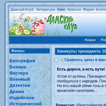
Дамский Клуб
Литература
Кино
Красота
Форум
Блоги
•
•
•
•
•
Новое
Ре
Жанры
Каникулы президента
2
527
Сравнить цены в маг
Биография
1353
Боевик
Есть дороги, а есть пути!
74
Вестерн
Устав от рутины, Президен
351
Военный
пообщаться с народом. Пони
983
Детектив
Но его новый облик точь-в-
4546
крымском санатории…
Драма
143
Индийское
590
Исторический
Режиссер
:
Шерстобитов 