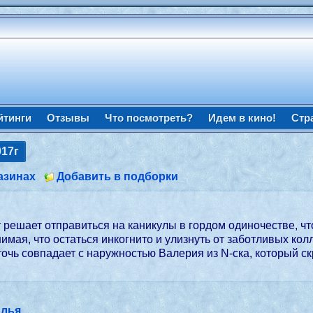
йтинги
Отзывы
Что посмотреть?
Идем в кино!
Стр
017г
азинах
Добавить в подборки
т решает отправиться на каникулы в гордом одиночестве, чт
мая, что остаться инкогнито и улизнуть от заботливых колл
точь совпадает с наружностью Валерия из N-ска, который с
Илья