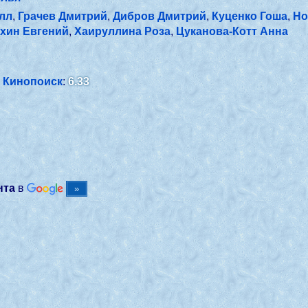
лл
,
Грачев Дмитрий
,
Дибров Дмитрий
,
Куценко Гоша
,
Но
хин Евгений
,
Хаируллина Роза
,
Цуканова-Котт Анна
Кинопоиск
:
6.33
нта
в