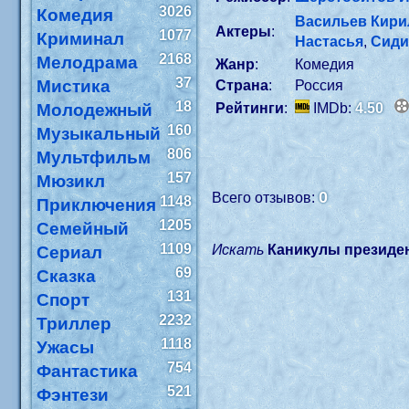
3026
Комедия
Васильев Кири
Актеры
:
1077
Криминал
Настасья
,
Сиди
2168
Мелодрама
Жанр
:
Комедия
37
Мистика
Страна
:
Россия
18
Молодежный
Рейтинги
:
IMDb:
4.50
160
Музыкальный
806
Мультфильм
157
Мюзикл
0
Всего отзывов:
1148
Приключения
1205
Семейный
1109
Искать
Каникулы президе
Сериал
69
Сказка
131
Спорт
2232
Триллер
1118
Ужасы
754
Фантастика
521
Фэнтези