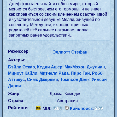
Джефф пытается найти себя в мире, который
меняется быстрее, чем его гормоны, и не знает,
как справиться со своим влечением к застенчивой
и чувствительной девушке Мелли, живущей по
соседству. Между тем, их эксцентричных
родителей всё сильнее накрывает волна
запретных ранее удовольствий…
Режиссер
:
Эллиотт Стефан
Актеры
:
Бэйли Оскар
,
Кедди Ашер
,
МакМэхон Джулиан
,
Миноуг Кайли
,
Митчелл Рада
,
Пирс Гай
,
Робб
Аттикус
,
Симс Джереми
,
Томпсон Джек
,
Уилсон
Дарси
Жанр
:
Драма, Комедия
Страна
:
Австралия
Рейтинги
:
IMDb:
5.60
Кинопоиск
:
5.29