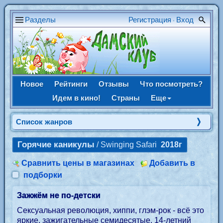
Разделы
Регистрация
Вход
•
Новое
Рейтинги
Отзывы
Что посмотреть?
Идем в кино!
Страны
Еще
Список жанров
Горячие каникулы
/ Swinging Safari
2018г
Сравнить цены в магазинах
Добавить в
подборки
Зажжём не по-детски
Сексуальная революция, хиппи, глэм-рок - всё это
яркие, зажигательные семидесятые. 14-летний