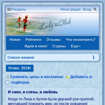
Разделы
Регистрация
Вход
•
Новое
Рейтинги
Отзывы
Что посмотреть?
Идем в кино!
Страны
Еще
Список жанров
Успех
2019г
Сравнить цены в магазинах
Добавить в
подборки
И смех, и слезы, и любовь
Когда-то Лиза и Артем были дерзкой рок-группой,
мечтавшей покорить мир, но после рождения