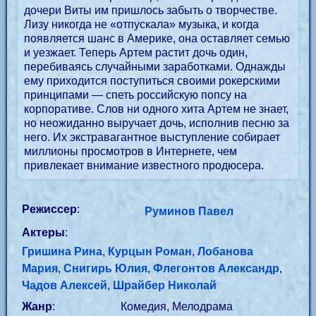
дочери Виты им пришлось забыть о творчестве.
Лизу никогда не «отпускала» музыка, и когда
появляется шанс в Америке, она оставляет семью
и уезжает. Теперь Артем растит дочь один,
перебиваясь случайными заработками. Однажды
ему приходится поступиться своими рокерскими
принципами — спеть российскую попсу на
корпоративе. Слов ни одного хита Артем не знает,
но неожиданно выручает дочь, исполнив песню за
него. Их экстравагантное выступление собирает
миллионы просмотров в Интернете, чем
привлекает внимание известного продюсера.
Режиссер
:
Руминов Павел
Актеры
:
Гришина Рина
,
Курцын Роман
,
Лобанова
Мария
,
Снигирь Юлия
,
Флегонтов Александр
,
Чадов Алексей
,
Шрайбер Николай
Жанр
:
Комедия, Мелодрама