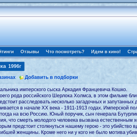
йтинги
Отзывы
Что посмотреть?
Идем в кино!
Стр
ска
1996г
азинах
Добавить в подборки
альника имперского сыска Аркадия Францевича Кошко.
воего рода российского Шерлока Холмса, в этом фильме бл
дстоит расследовать несколько загадочных и запутанных д
ивается в начале XX века - 1911-1913 годах. Имперской п
тогда на всю Россию. Юный поручик, сын генерала Бутурлин
ия, что смерть молодого человека вызвана естественным 
торым предстоит столкнуться нашему герою - это убийство 
гибшей женщины. Кроме него ни у кого не было мотива убив