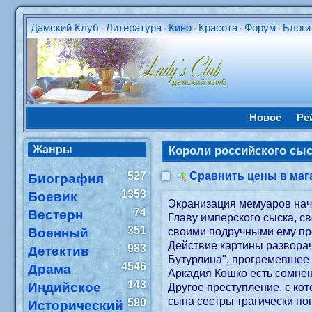
Дамский Клуб
Литература
Кино
Красота
Форум
Блоги
•
•
•
•
•
Новое
Ре
Жанры
Короли российского сы
527
Сравнить цены в маг
Биография
1353
Боевик
Экранизация мемуаров нач
74
Вестерн
Главу имперского сыска, с
351
Военный
своими подручными ему пре
Действие картины разворач
983
Детектив
Бутурлина", прогремевшее 
4546
Драма
Аркадия Кошко есть сомнен
143
Индийское
Другое преступление, с ко
сына сестры трагически по
590
Исторический