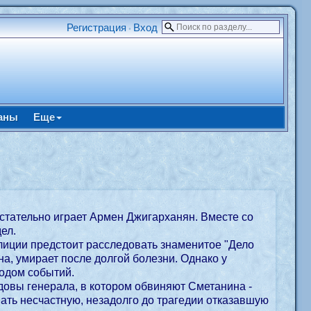
Регистрация
Вход
•
аны
Еще
истательно играет Армен Джигарханян. Вместе со
ел.
олиции предстоит расследовать знаменитое "Дело
а, умирает после долгой болезни. Однако у
ходом событий.
вдовы генерала, в котором обвиняют Сметанина -
ать несчастную, незадолго до трагедии отказавшую