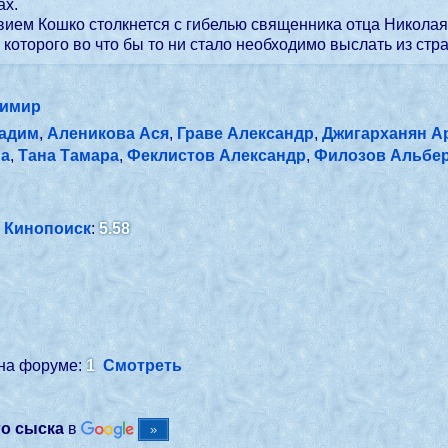
ах.
ием Кошко столкнется с гибелью священника отца Николая
которого во что бы то ни стало необходимо выслать из стр
димир
Вадим
,
Аленикова Ася
,
Граве Александр
,
Джигарханян А
на
,
Тана Тамара
,
Феклистов Александр
,
Филозов Альбе
Кинопоиск
:
5.58
 на форуме:
1
Смотреть
го сыска
в