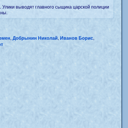
. Улики выводят главного сыщика царской полиции
аны.
рмен
,
Добрынин Николай
,
Иванов Борис
,
рт