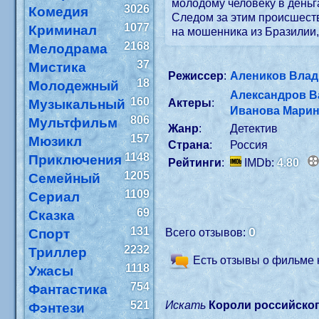
молодому человеку в деньг
3026
Комедия
Следом за этим происшеств
1077
Криминал
на мошенника из Бразилии, 
2168
Мелодрама
37
Мистика
Режиссер
:
Алеников Вла
18
Молодежный
Александров 
160
Музыкальный
Актеры
:
Иванова Мари
806
Мультфильм
Жанр
:
Детектив
157
Мюзикл
Страна
:
Россия
1148
Приключения
Рейтинги
:
IMDb:
4.80
1205
Семейный
1109
Сериал
69
Сказка
131
0
Спорт
Всего отзывов:
2232
Триллер
Есть отзывы о фильме
1118
Ужасы
754
Фантастика
521
Искать
Короли российско
Фэнтези