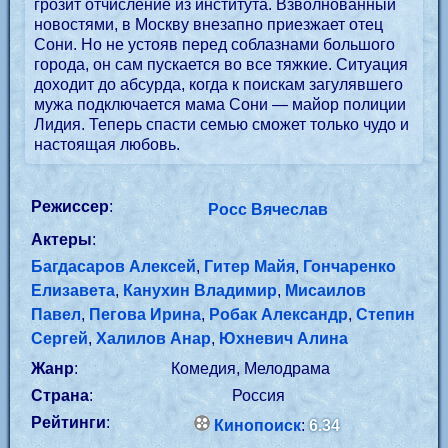
грозит отчисление из института. Взволнованный
новостями, в Москву внезапно приезжает отец
Сони. Но не устояв перед соблазнами большого
города, он сам пускается во все тяжкие. Ситуация
доходит до абсурда, когда к поискам загулявшего
мужа подключается мама Сони — майор полиции
Лидия. Теперь спасти семью сможет только чудо и
настоящая любовь.
Режиссер
:
Росс Вячеслав
Актеры
:
Багдасаров Алексей
,
Гитер Майя
,
Гончаренко
Елизавета
,
Канухин Владимир
,
Мисаилов
Павел
,
Пегова Ирина
,
Робак Александр
,
Степин
Сергей
,
Халилов Анар
,
Юхневич Алина
Жанр
:
Комедия, Мелодрама
Страна
:
Россия
Рейтинги
:
Кинопоиск
:
6.34