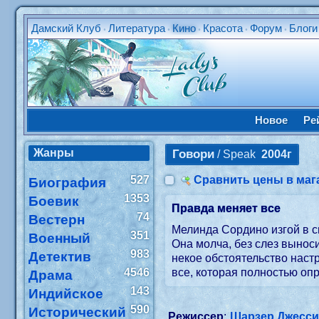
Дамский Клуб
Литература
Кино
Красота
Форум
Блоги
•
•
•
•
•
Новое
Ре
Жанры
Говори
/ Speak
2004г
527
Сравнить цены в маг
Биография
1353
Боевик
Правда меняет все
74
Вестерн
Мелинда Сордино изгой в с
351
Военный
Она молча, без слез вынос
983
Детектив
некое обстоятельство настр
4546
все, которая полностью оп
Драма
143
Индийское
590
Исторический
Режиссер
:
Шарзер Джесси