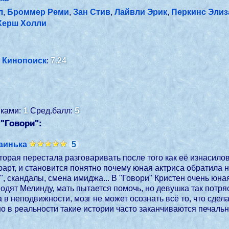
л
,
Броммер Реми
,
Зан Стив
,
Лайвли Эрик
,
Перкинс Элиз
Херш Холли
Кинопоиск
:
7.24
1
5
енками:
Сред.балл:
"Говори":
заинька
5
торая перестала разговаривать после того как её изнасил
арт, и становится понятно почему юная актриса обратила 
, скандалы, смена имиджа... В "Говори" Кристен очень юная
одят Мелинду, мать пытается помочь, но девушка так потря
 в неподвижности, мозг не может осознать всё то, что сдела
о в реальности такие истории часто заканчиваются печальн