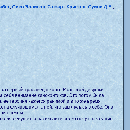
абет
,
Сико Эллисон
,
Стюарт Кристен
,
Суини Д.Б.
,
овал первый красавец школы. Роль этой девушки
на себя внимание кинокритиков. Это потом была
, её героиня кажется ранимой и в то же время
сена случившимся с ней, что замкнулась в себе. Она
ли с телом.
о для девушек, а насильники редко несут наказание.