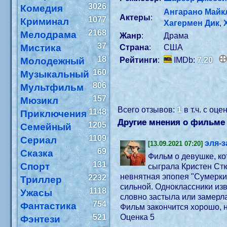
3026
Комедия
Ангарано Майк
Актеры
:
1077
Криминал
Хагермен Дик
,
2168
Мелодрама
Жанр
:
Драма
37
Мистика
Страна
:
США
18
Молодежный
Рейтинги
:
IMDb:
7.20
160
Музыкальный
806
Мультфильм
157
Мюзикл
1
Всего отзывов:
в т.ч. с оц
1148
Приключения
Другие мнения о фильме 
1205
Семейный
1109
Сериал
эля-
[13.09.2021 07:20]
69
Сказка
Фильм о девушке, ко
131
Спорт
сыграла Кристен Стю
невнятная эпопея "Сумерки"
2232
Триллер
сильной. Одноклассники изв
1118
Ужасы
словно застыла или замерла
754
Фантастика
Фильм закончится хорошо, н
521
Оценка 5
Фэнтези