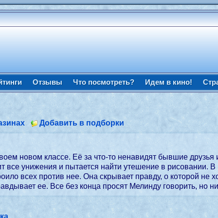
йтинги
Отзывы
Что посмотреть?
Идем в кино!
Стр
азинах
Добавить в подборки
воем новом классе. Её за что-то ненавидят бывшие друзья 
ит все унижения и пытается найти утешение в рисовании. 
оило всех против нее. Она скрывает правду, о которой не хо
равдывает ее. Все без конца просят Мелинду говорить, но 
ка